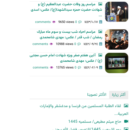
مراسم روز وفات حضرت عبدالعظیم (ع) و
ح
شهادت حضرت حمزه سیدالشهدا(ع)/ عکس: اسدی
ث
...
9650 views
0 comments
١٤٤٣/١٠/١٧
مراسم احیاء شب بیست و سوم ماه مبارک
رمضان / شب قدر / عکس: مهدی شامحمدی
10988 views
0 comments
١٤٤٢/٠٩/٢٤
آئین هفتم صفر ویژه شهادت امام حسن مجتبی
(ع) / عکس: مهدی شامحمدی
13765 views
0 comments
١٤٤٢/٠٢/٠٩
أكثر زيارة
الأكثر تصويتا
لقاء الطلبة المسلمين من فرنسا و مدغشقر والإمارات
العربية...
حاج میثم مطیعی/ مسلمیه 1445
یوم الاربعین 1445/التصویر فضل الله بیجنی