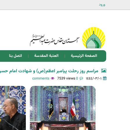
ورود
الصفحة الرئيسية
العتبة المقدسة
اتصل بنا
مراسم روز رحلت پیامبر اعظم(ص) و شهادت امام حس
7539 views
0 comments
١٤٤٤/٠٣/٠١