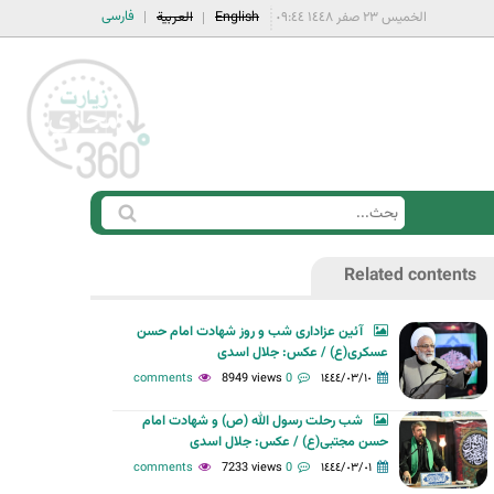
فارسی
الخميس ٢٣ صفر ١٤٤٨ ٠٩:٤٤
English
العربية
ا
ب
س
ح
Related contents
ت
ث
م
آئین عزاداری شب و روز شهادت امام حسن
ا
عسکری(ع) / عکس: جلال اسدی
ر
8949 views
0 comments
١٤٤٤/٠٣/١٠
ة
شب رحلت رسول الله (ص) و شهادت امام
ا
حسن مجتبی(ع) / عکس: جلال اسدی
ل
7233 views
0 comments
١٤٤٤/٠٣/٠١
ب