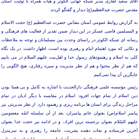
آقای سعید غفاری مدیر شبکه جهانی الکوثر و هیأت همراه با تولیت آستان
مقدس حضرت عبدالعظیم(ع) دیدار و گفتگو کردند.
به گزارش روابط عمومی آستان مقدّس حضرت عبدالعظیم (ع) حجت الاسلام
و المسلمین قاضی عسکر در این دیدار ضمن تقدیر از فعالیت های فرهنگی و
رسانه ای شبکه الکوثر در راستای وحدت بین مسلمانان و توجه به ملاحظات
و نکاتی که مورد اهتمام امام و رهبری بوده است، اظهار داشت: در یک نگاه
کلی به اسلام و رهنمودهای رسول خدا و اهل‌بیت علیهم السلام در می یابیم
که هم از نظر محتوا و هم از نظر مدیریت و سیره رفتاری، هیچ الگویی را
جایگزین آن پیدا نمی‌کنیم.
رئیس مؤسسه علمی فرهنگی دارالحدیث با اشاره به کامل و بی همتا بودن
دین اسلام از تمام جهات افزود: اسلام در مقایسه با دیگر ادیان در تمام
مراحل زندگی برای انسان ها برنامه ریزی و رهنمود دارد. از نظر مدیریتی نیز
پیامبر اسلام(ص) بعنوان خاتم پیامبران، بعد از آن سلسله ائمّه معصومین
علیهم السّلام بعنوان برجسته ترین افراد، و در ادامه نیز حجت خدا بعنوان
آخرین فرستاده و نجات دهنده بشریت، جامعه را رهبری و به سرمنزل