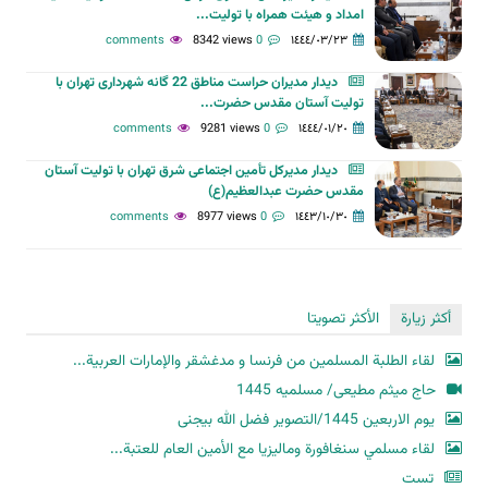
امداد و هیئت همراه با تولیت...
8342 views
0 comments
١٤٤٤/٠٣/٢٣
دیدار مدیران حراست مناطق 22 گانه شهرداری تهران با
تولیت آستان مقدس حضرت...
9281 views
0 comments
١٤٤٤/٠١/٢٠
دیدار مدیرکل تأمین اجتماعی شرق تهران با تولیت آستان
مقدس حضرت عبدالعظیم(ع)
8977 views
0 comments
١٤٤٣/١٠/٣٠
أكثر زيارة
الأكثر تصويتا
لقاء الطلبة المسلمين من فرنسا و مدغشقر والإمارات العربية...
حاج میثم مطیعی/ مسلمیه 1445
یوم الاربعین 1445/التصویر فضل الله بیجنی
لقاء مسلمي سنغافورة وماليزيا مع الأمين العام للعتبة...
تست