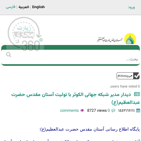
Jump to navigation
فارسی
ورود
English
العربية
Main men-AR
‏بحث
استمارة
البحث
فوق
0 users have voted.
دیدار مدیر شبکه جهانی الکوثر با تولیت آستان مقدس حضرت
عبدالعظیم(ع)
8727 views
0 comments
١٤٤٣/١٢/١١
پایگاه اطلاع رسانی آستان مقدس حضرت عبدالعظیم(ع):