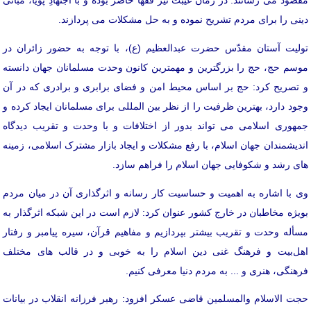
مقصود می رسانند. در زمان غیبت نیز فُقها حاضر بوده و با اجتهادِ پویا، مبانی
دینی را برای مردم تشریح نموده و به حل مشکلات می پردازند.
تولیت آستان مقدّس حضرت عبدالعظیم (ع)، با توجه به حضور زائران در
موسم حج، حج را بزرگترین و مهمترین کانون وحدت مسلمانان جهان دانسته
و تصریح کرد: حج بر اساس محیط امن و فضای برابری و برادری که در آن
وجود دارد، بهترین ظرفیت را از نظر بین المللی برای مسلمانان ایجاد کرده و
جمهوری اسلامی می تواند بدور از اختلافات و با وحدت و تقریب دیدگاه
اندیشمندان جهان اسلام، با رفع مشکلات و ایجاد بازار مشترک اسلامی، زمینه
های رشد و شکوفایی جهان اسلام را فراهم سازد.
وی با اشاره به اهمیت و حساسیت کار رسانه و اثرگذاری آن در میان مردم
بویژه مخاطبان در خارج کشور عنوان کرد: لازم است در این شبکه اثرگذار به
مسأله وحدت و تقریب بیشتر بپردازیم و مفاهیم قرآن، سیره پیامبر و رفتار
اهل‌بیت و فرهنگ غنی دین اسلام را به خوبی و در قالب های مختلف
فرهنگی، هنری و ... به مردم دنیا معرفی کنیم.
حجت الاسلام والمسلمین قاضی عسکر افزود: رهبر فرزانه انقلاب در بیانات