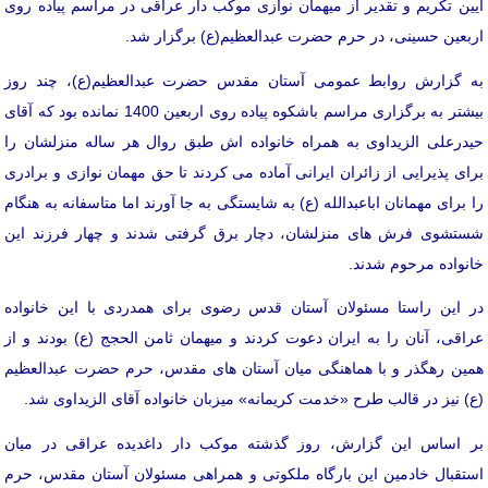
آیین تکریم و تقدیر از میهمان نوازی موکب دار عراقی در مراسم پیاده روی
اربعین حسینی، در حرم حضرت عبدالعظیم(ع) برگزار شد.
به گزارش روابط عمومی آستان مقدس حضرت عبدالعظیم(ع)، چند روز
بیشتر به برگزاری مراسم باشکوه پیاده روی اربعین 1400 نمانده بود که آقای
حیدرعلی الزیداوی به همراه خانواده اش طبق روال هر ساله منزلشان را
برای پذیرایی از زائران ایرانی آماده می کردند تا حق مهمان نوازی و برادری
را برای مهمانان اباعبدالله (ع) به شایستگی به جا آورند اما متاسفانه به هنگام
شستشوی فرش های منزلشان، دچار برق گرفتی شدند و چهار فرزند این
خانواده مرحوم شدند.
در این راستا مسئولان آستان قدس رضوی برای همدردی با این خانواده
عراقی، آنان را به ایران دعوت کردند و میهمان ثامن الحجج (ع) بودند و از
همین رهگذر و با هماهنگی میان آستان های مقدس، حرم حضرت عبدالعظیم
(ع) نیز در قالب طرح «خدمت کریمانه» میزبان خانواده آقای الزیداوی شد.
بر اساس این گزارش، روز گذشته موکب دار داغدیده عراقی در میان
استقبال خادمین این بارگاه ملکوتی و همراهی مسئولان آستان مقدس، حرم