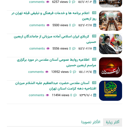
6257 views
0 comments
١٤٤٦/٠٢/٠٢
اعلام برنامه ها و خدمات فرهنگی و تبلیغی قبله تهران در
روز اربعین
5500 views
0 comments
١٤٤٦/٠٢/١٧
کربلای ایران اسلامی آماده میزبانی از جاماندگان اربعین
حسینی
5556 views
0 comments
١٤٤٦/٠٢/١٧
اطلاعیه روابط عمومی آستان مقدس در مورد برگزاری
مراسم اربعین حسینی
13952 views
0 comments
١٤٤٠/٠٢/١٤
آستان مقدس حضرت عبدالعظیم علیه السّلام میزبان
افتتاحیه دهه کرامت استان تهران
11494 views
0 comments
١٤٣٩/١١/٠١
أكثر زيارة
الأكثر تصويتا