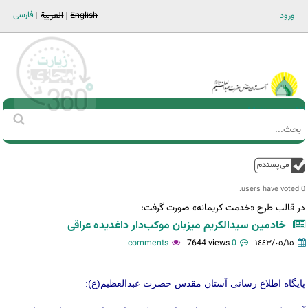
Jump to navigation
فارسی
ورود
English
العربية
Main men-AR
‏بحث
استمارة
البحث
فوق
0 users have voted.
در قالب طرح «خدمت کریمانه» صورت گرفت:
خادمین سیدالکریم میزبان موکب‌دار داغدیده عراقی
7644 views
0 comments
١٤٤٣/٠٥/١٥
پایگاه اطلاع رسانی آستان مقدس حضرت عبدالعظیم(ع):