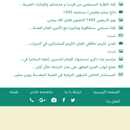
لقاء الطلبة المسلمين من فرنسا و مدغشقر والإمارات العربية...
حاج میثم مطیعی/ مسلمیه 1445
یوم الاربعین 1445/التصویر فضل الله بیجنی
لقاء مسلمي سنغافورة وماليزيا مع الأمين العام للعتبة...
تست
تقدير تكريم حافظي القران الكريم المشاركين في الدورات...
تست
مراسم عزاء ذكرى استشهاد الإمام الحسين (عليه السلام) في...
تفتح أبواب الحرم المطهر على مدار السّاعة خلال أيّام...
المستشار الخاص للشؤون الدولية في العتبة المقدسة يهنئ سفير...
الصفحه الرئیسیه
ارتباط با ما
ماهنامه خادم
نقشه
اتصل بنا