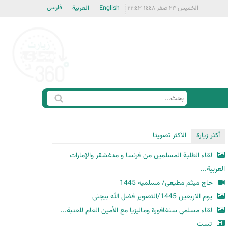
فارسی
الخميس ٢٣ صفر ١٤٤٨ ٢٢:٤٣
English
العربية
ا
ب
س
ح
ت
أكثر زيارة
الأكثر تصويتا
ث
م
لقاء الطلبة المسلمين من فرنسا و مدغشقر والإمارات
ا
العربية...
ر
حاج میثم مطیعی/ مسلمیه 1445
ة
یوم الاربعین 1445/التصویر فضل الله بیجنی
ا
لقاء مسلمي سنغافورة وماليزيا مع الأمين العام للعتبة...
ل
ب
تست