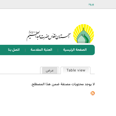
ورود
الصفحة الرئيسية
العتبة المقدسة
اتصل بنا
ا
Table view
عرض
(علامة التبويب النشطة)
ل
ت
لا يوجد محتويات مصنفة ضمن هذا المصطلح.
ب
و
ي
ب
ا