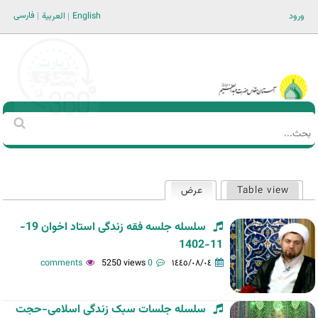
Jump to navigation
فارسی
ورود
English
العربية
Main men-AR
‏بحث
استمارة
البحث
Table view
عرض
(علامة التبويب النشطة)
التبويبات
الأساسية
سلسله جلسه فقه زندگی استاد اخوان 19-
11-1402
5250 views
0 comments
١٤٤٥/٠٨/٠٤
سلسله جلسات سبک زندگی اسلامی-حجت