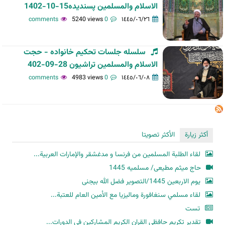
الاسلام والمسلمین پسندیده15-10-1402
5240 views
0 comments
١٤٤٥/٠٦/٢٦
سلسله جلسات تحکیم خانواده - حجت
الاسلام والمسلمین تراشیون 28-09-402
4983 views
0 comments
١٤٤٥/٠٦/٠٨
أكثر زيارة
الأكثر تصويتا
لقاء الطلبة المسلمين من فرنسا و مدغشقر والإمارات العربية...
حاج میثم مطیعی/ مسلمیه 1445
یوم الاربعین 1445/التصویر فضل الله بیجنی
لقاء مسلمي سنغافورة وماليزيا مع الأمين العام للعتبة...
تست
تقدير تكريم حافظي القران الكريم المشاركين في الدورات...