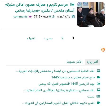
مراسم تکریم و معارفه معاون اماکن متبرکه
آستان مقدس / عکس: حمیدرضا رستمی
7915 views
0 comments
١٤٤٤/٠٧/٠٥
الصفحات
1
2
بعدی ›
انتها »
أكثر زيارة
الأكثر تصويتا
لقاء الطلبة المسلمين من فرنسا و مدغشقر والإمارات العربية...
حاج میثم مطیعی/ مسلمیه 1445
یوم الاربعین 1445/التصویر فضل الله بیجنی
لقاء مسلمي سنغافورة وماليزيا مع الأمين العام للعتبة...
تست
تقدير تكريم حافظي القران الكريم المشاركين في الدورات...