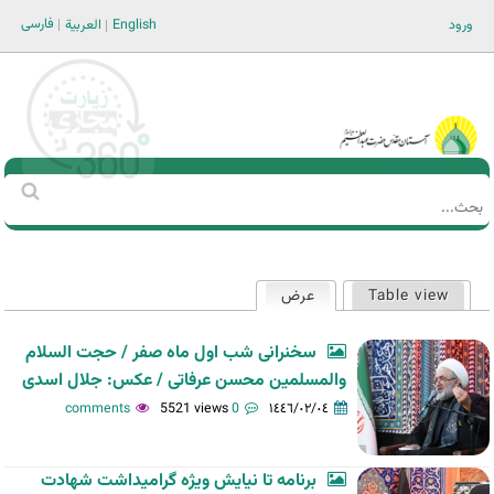
Jump to navigation
فارسی
ورود
English
العربية
Main men-AR
‏بحث
استمارة
البحث
Table view
عرض
(علامة التبويب النشطة)
التبويبات
الأساسية
سخنرانی شب اول ماه صفر / حجت السلام
والمسلمین محسن عرفاتی / عکس: جلال اسدی
5521 views
0 comments
١٤٤٦/٠٢/٠٤
برنامه تا نیایش ویژه گرامیداشت شهادت