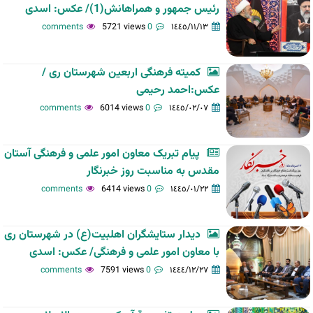
رئیس جمهور و همراهانش(1)/ عکس: اسدی
5721 views
0 comments
١٤٤٥/١١/١٣
کمیته فرهنگی اربعین شهرستان ری /
عکس:احمد رحیمی
6014 views
0 comments
١٤٤٥/٠٢/٠٧
پیام تبریک معاون امور علمی و فرهنگی آستان
مقدس به مناسبت روز خبرنگار
6414 views
0 comments
١٤٤٥/٠١/٢٢
دیدار ستایشگران اهلبیت(ع) در شهرستان ری
با معاون امور علمی و فرهنگی/ عکس: اسدی
7591 views
0 comments
١٤٤٤/١٢/٢٧