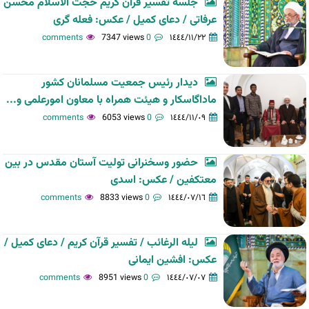
جلسه تفسیر قرآن کریم حجت الاسلام محسن
عرفاتی / دعای کمیل / عکس: فعله گری
7347 views
0 comments
١٤٤٤/١١/٢٢
دیدار رئیس جمعیت مسلمانان کشور
ماداگاسکار و هیئت همراه با معاون امورعلمی و...
6053 views
0 comments
١٤٤٤/١١/٠٩
حضور وسخنرانی تولیت آستان مقدس در بین
معتکفین / عکس: اسدی
8833 views
0 comments
١٤٤٤/٠٧/١٦
لیله الرغائب / تفسیر قرآن کریم / دعای کمیل /
عکس: افشین ایمانی
8951 views
0 comments
١٤٤٤/٠٧/٠٧