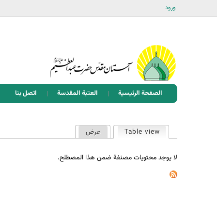
ورود
الصفحة الرئيسية
العتبة المقدسة
اتصل بنا
ا
Table view
عرض
(علامة التبويب النشطة)
ل
ت
لا يوجد محتويات مصنفة ضمن هذا المصطلح.
ب
و
ي
ب
ا