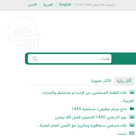
فارسی
السبت ٢٥ صفر ١٤٤٨ ١٧:٥٦
English
العربية
ا
ب
س
ح
ت
أكثر زيارة
الأكثر تصويتا
ث
م
لقاء الطلبة المسلمين من فرنسا و مدغشقر والإمارات
ا
العربية...
ر
حاج میثم مطیعی/ مسلمیه 1445
ة
یوم الاربعین 1445/التصویر فضل الله بیجنی
ا
لقاء مسلمي سنغافورة وماليزيا مع الأمين العام للعتبة...
ل
ب
تست