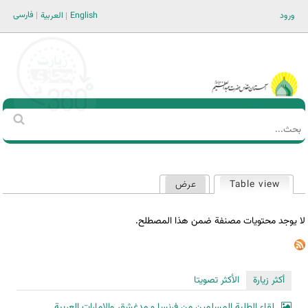
Jump to navigation
فارسی
ورود
English
العربية
Main men-AR
‏بحث
استمارة
البحث
Table view
عرض
(علامة التبويب النشطة)
التبويبات
الأساسية
لا يوجد محتويات مصنفة ضمن هذا المصطلح.
أكثر زيارة
الأكثر تصويتا
لقاء الطلبة المسلمين من فرنسا و مدغشقر والإمارات العربية...