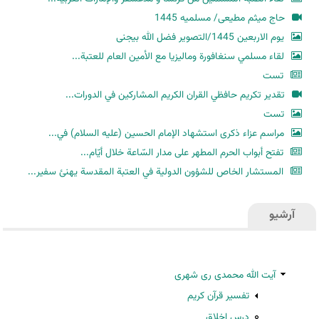
حاج میثم مطیعی/ مسلمیه 1445
یوم الاربعین 1445/التصویر فضل الله بیجنی
لقاء مسلمي سنغافورة وماليزيا مع الأمين العام للعتبة...
تست
تقدير تكريم حافظي القران الكريم المشاركين في الدورات...
تست
مراسم عزاء ذكرى استشهاد الإمام الحسين (عليه السلام) في...
تفتح أبواب الحرم المطهر على مدار السّاعة خلال أيّام...
المستشار الخاص للشؤون الدولية في العتبة المقدسة يهنئ سفير...
آرشیو
آیت الله محمدی ری شهری
تفسیر قرآن کریم
درس اخلاق