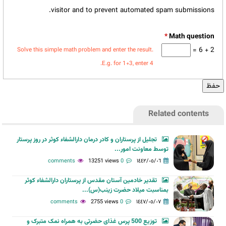
visitor and to prevent automated spam submissions.
*
2 + 6 =
Solve this simple math problem and enter the result.
E.g. for 1+3, enter 4.
Related contents
تجلیل از پرستاران و کادر درمان دارالشفاء کوثر در روز پرستار
توسط معاونت امور...
13251 views
0 comments
١٤٤٢/٠٥/٠٦
تقدیر خادمین آستان مقدس از پرستاران دارالشفاء کوثر
بمناسبت میلاد حضرت زینب(س)...
2755 views
0 comments
١٤٤٧/٠٥/٠٧
توزيع 500 پرس غذای حضرتی به همراه نمک متبرک و