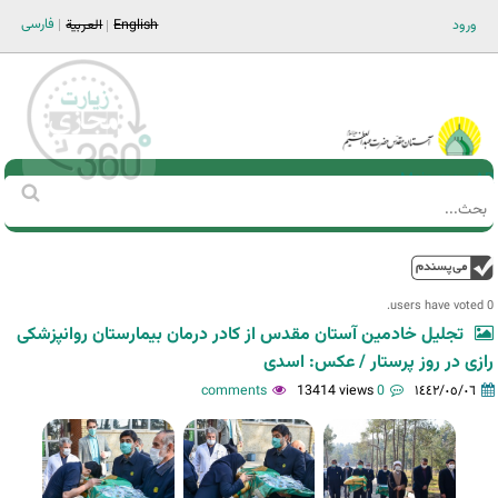
Jump to navigation
فارسی
ورود
English
العربية
Main men-AR
‏بحث
استمارة
البحث
فوق
0 users have voted.
تجلیل خادمین آستان مقدس از کادر درمان بیمارستان روانپزشکی
رازی در روز پرستار / عکس: اسدی
13414 views
0 comments
١٤٤٢/٠٥/٠٦