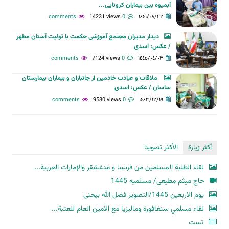
آبمیوه بین بیماران کرونایی...
14231 views
0 comments
١٤٤١/٠٨/٢٢
دیدار مدیران مجتمع آموزشی حکمت با تولیت آستان مطهر
/ عکس: اسدی
7124 views
0 comments
١٤٤٥/٠٤/٠٣
ملاقات و عیادت خادمین از جانبازان و بیماران بیمارستان
ساسان / عکس: اسدی
9530 views
0 comments
١٤٤٣/١٢/١٩
أكثر زيارة
الأكثر تصويتا
لقاء الطلبة المسلمين من فرنسا و مدغشقر والإمارات العربية...
حاج میثم مطیعی/ مسلمیه 1445
یوم الاربعین 1445/التصویر فضل الله بیجنی
لقاء مسلمي سنغافورة وماليزيا مع الأمين العام للعتبة...
تست