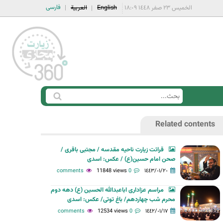
فارسی
الخميس ٢٣ صفر ١٤٤٨ ١٨:٠٩
English
العربية
ا
ب
س
ح
Related contents
ت
ث
م
قرائت زیارت ناحیه مقدسه / مجتبی باقری /
ا
صحن امام حسین(ع) / عکس: اسدی
ر
11848 views
0 comments
١٤٤٣/٠١/٢٠
ة
مراسم عزاداری اباعبدالله الحسین (ع) دهه دوم
ا
محرم شب چهاردهم/ باغ توتی/ عکس: اسدی
ل
12534 views
0 comments
١٤٤٢/٠١/١٧
ب