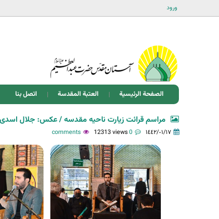
ورود
الصفحة الرئيسية
العتبة المقدسة
اتصل بنا
مراسم قرائت زیارت ناحیه مقدسه / عکس: جلال اسدی
12313 views
0 comments
١٤٤٢/٠١/١٧