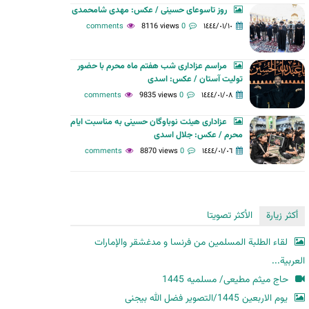
روز تاسوعای حسینی / عکس: مهدی شامحمدی
ح
8116 views
0 comments
١٤٤٤/٠١/١٠
ث
مراسم عزاداری شب هفتم ماه محرم با حضور
تولیت آستان / عکس: اسدی
9835 views
0 comments
١٤٤٤/٠١/٠٨
عزاداری هیئت نوباوگان حسینی به مناسبت ایام
محرم / عکس: جلال اسدی
8870 views
0 comments
١٤٤٤/٠١/٠٦
أكثر زيارة
الأكثر تصويتا
لقاء الطلبة المسلمين من فرنسا و مدغشقر والإمارات
العربية...
حاج میثم مطیعی/ مسلمیه 1445
یوم الاربعین 1445/التصویر فضل الله بیجنی