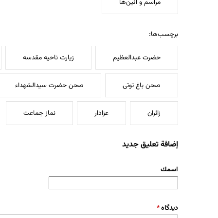
مراسم و آئین‌ها
برچسب‌ها:
حضرت عبدالعظیم
زیارت ناحیه مقدسه
صحن باغ توتی
صحن حضرت سیدالشهداء
زائران
عزادار
نماز جماعت
إضافة تعليق جديد
‏اسمك ‏
‏دیدگاه ‏
*