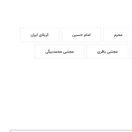
محرم
امام حسین
کربلای ایران
مجتبی باقری
مجتبی محمدبیگی