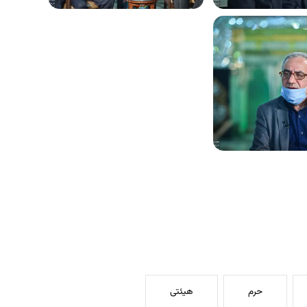
حرم
هیئتی