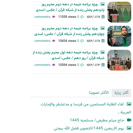
ویژه برنامه خیمه در دهه دوم محرم روز
ح
پانزدهم پخش زنده از شبکه قرآن / عکس: اسدی
ث
11059 views
0 comments
١٤٤٢/٠١/١٧
ویژه برنامه خیمه در دهه دوم محرم روز
چهاردهم پخش زنده از شبکه قرآن / عکس: اسدی
10434 views
0 comments
١٤٤٢/٠١/١٧
ویژه برنامه خیمه دهه اول محرم پخش زنده از
شبکه قرآن / روز دهم / عکس: اسدی
10594 views
0 comments
١٤٤٢/٠١/١٢
أكثر زيارة
الأكثر تصويتا
لقاء الطلبة المسلمين من فرنسا و مدغشقر والإمارات
العربية...
حاج میثم مطیعی/ مسلمیه 1445
یوم الاربعین 1445/التصویر فضل الله بیجنی