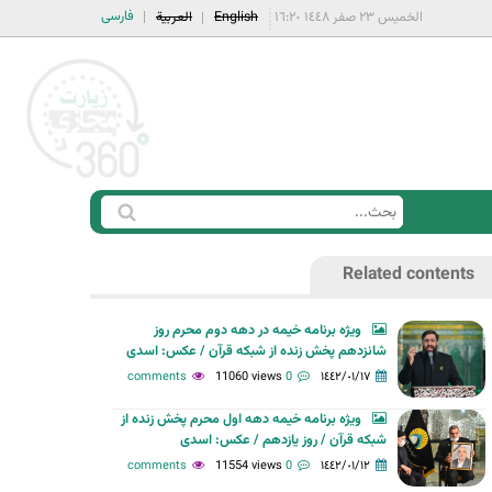
فارسی
الخميس ٢٣ صفر ١٤٤٨ ١٦:٢٠
English
العربية
ا
ب
س
ح
Related contents
ت
ث
م
ویژه برنامه خیمه در دهه دوم محرم روز
ا
شانزدهم پخش زنده از شبکه قرآن / عکس: اسدی
ر
11060 views
0 comments
١٤٤٢/٠١/١٧
ة
ویژه برنامه خیمه دهه اول محرم پخش زنده از
ا
شبکه قرآن / روز یازدهم / عکس: اسدی
ل
11554 views
0 comments
١٤٤٢/٠١/١٢
ب