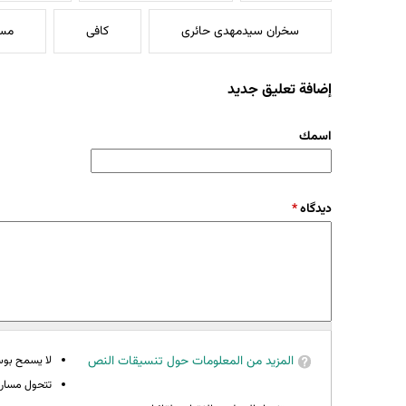
سخران سیدمهدی حائری
کافی
مسج
إضافة تعليق جديد
‏اسمك ‏
‏دیدگاه ‏
*
المزيد من المعلومات حول تنسيقات النص
لا يسمح بوسوم 
تتحول مسارات