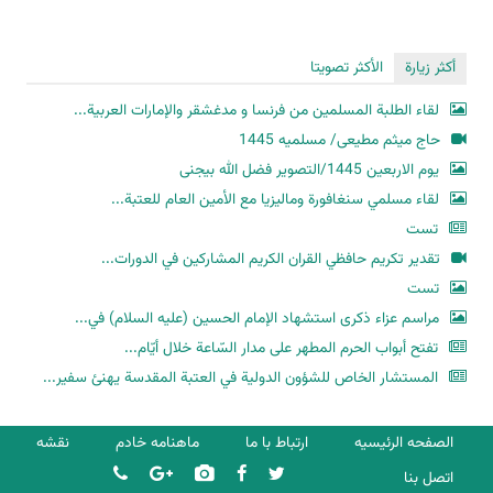
أكثر زيارة
الأكثر تصويتا
لقاء الطلبة المسلمين من فرنسا و مدغشقر والإمارات العربية...
حاج میثم مطیعی/ مسلمیه 1445
یوم الاربعین 1445/التصویر فضل الله بیجنی
لقاء مسلمي سنغافورة وماليزيا مع الأمين العام للعتبة...
تست
تقدير تكريم حافظي القران الكريم المشاركين في الدورات...
تست
مراسم عزاء ذكرى استشهاد الإمام الحسين (عليه السلام) في...
تفتح أبواب الحرم المطهر على مدار السّاعة خلال أيّام...
المستشار الخاص للشؤون الدولية في العتبة المقدسة يهنئ سفير...
الصفحه الرئیسیه
ارتباط با ما
ماهنامه خادم
نقشه
اتصل بنا