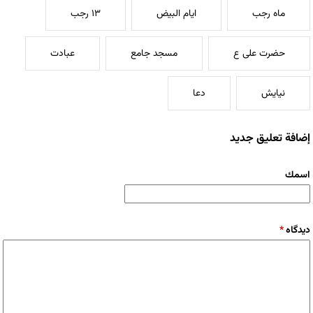
ماه رجب
ایام البیض
۱۳ رجب
حضرت علی ع
مسجد جامع
عبادت
نیایش
دعا
إضافة تعليق جديد
‏اسمك ‏
‏دیدگاه ‏
*