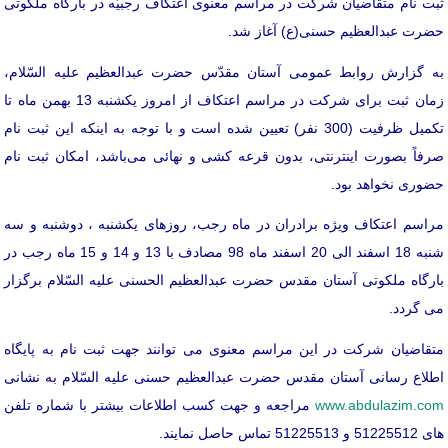
ثبت نام متقاضیان شرکت در مراسم معنوی اعتکاف رجبیّه در بارگاه ملکوتی
حضرت عبدالعظیم حسنی(ع) آغاز شد.
به گزارش روابط عمومی آستان مقدّس حضرت عبدالعظیم علیه السّلام،
زمان ثبت برای شرکت در مراسم اعتکاف از امروز یکشنبه 13 بهمن ماه تا
تکمیل ظرفیت (300 نفر) تعیین شده است و با توجه به اینکه این ثبت نام
صرفاً بصورت اینترنتی، بدون قرعه کشی و نهائی می‌باشد، امکان ثبت نام
حضوری نخواهد بود.
مراسم اعتکاف ویژه برادران در ماه رجب، روزهای یکشنبه ، دوشنبه و سه
شنبه 18 اسفند الی 20 اسفند ماه 98 مصادف با 13 و 14 و 15 ماه رجب در
بارگاه ملکوتی آستان مقدس حضرت عبدالعظیم الحسنی علیه السّلام برگزار
می گردد.
متقاضیان شرکت در این مراسم معنوی می توانند جهت ثبت نام به پایگاه
اطلاع رسانی آستان مقدس حضرت عبدالعظیم حسنی علیه السّلام به نشانی
www.abdulazim.com
مراجعه و جهت کسب اطلاعات بیشتر با شماره تلفن
های 51225512 و 51225513 تماس حاصل نمایند.