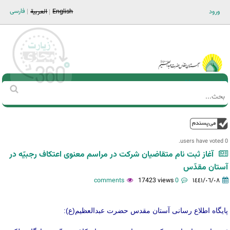
Jump to navigation
فارسی
ورود
English
العربية
Main men-AR
‏بحث
استمارة
البحث
فوق
0 users have voted.
آغاز ثبت نام متقاضیان شرکت در مراسم معنوی اعتکاف رجبیّه در
آستان مقدّس
17423 views
0 comments
١٤٤١/٠٦/٠٨
پایگاه اطلاع رسانی آستان مقدس حضرت عبدالعظیم(ع):