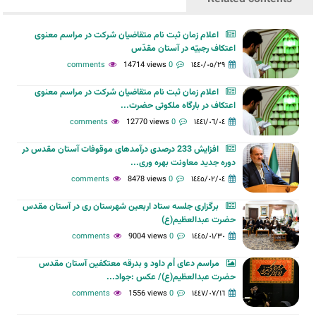
اعلام زمان ثبت نام متقاضیان شرکت در مراسم معنوی
اعتکاف رجبیّه در آستان مقدّس
14714 views
0 comments
١٤٤٠/٠٥/٢٩
اعلام زمان ثبت نام متقاضیان شرکت در مراسم معنوی
اعتکاف در بارگاه ملکوتی حضرت...
12770 views
0 comments
١٤٤١/٠٦/٠٤
افزایش 233 درصدی درآمدهای موقوفات آستان مقدس در
دوره جدید معاونت بهره وری...
8478 views
0 comments
١٤٤٥/٠٢/٠٤
برگزاری جلسه ستاد اربعین شهرستان ری در آستان مقدس
حضرت عبدالعظیم(ع)
9004 views
0 comments
١٤٤٥/٠١/٣٠
مراسم دعای اُم داود و بدرقه معتکفین آستان مقدس
حضرت عبدالعظیم(ع)/ عکس :جواد...
1556 views
0 comments
١٤٤٧/٠٧/١٦