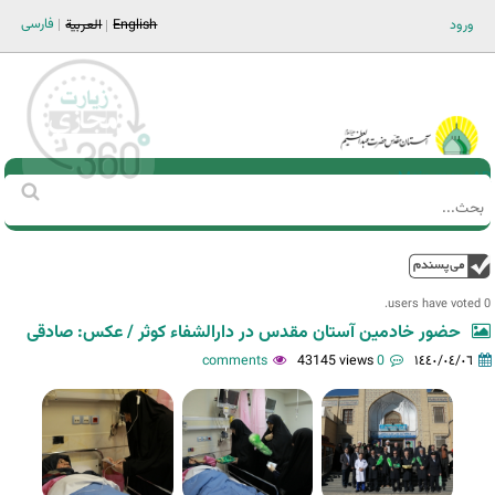
Jump to navigation
فارسی
ورود
English
العربية
Main men-AR
‏بحث
استمارة
البحث
فوق
0 users have voted.
حضور خادمین آستان مقدس در دارالشفاء کوثر / عکس: صادقی
43145 views
0 comments
١٤٤٠/٠٤/٠٦