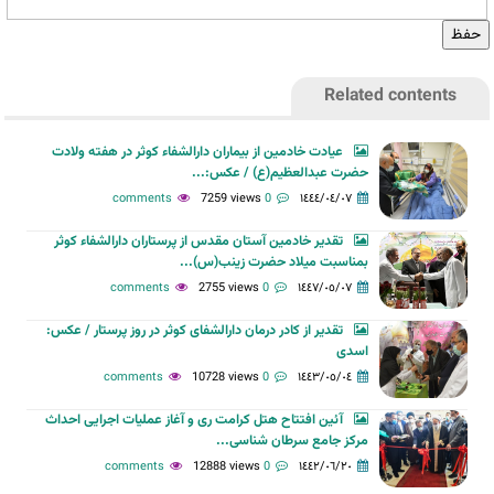
Related contents
عیادت خادمین از بیماران دارالشفاء کوثر در هفته ولادت
حضرت عبدالعظیم(ع) / عکس:...
7259 views
0 comments
١٤٤٤/٠٤/٠٧
تقدیر خادمین آستان مقدس از پرستاران دارالشفاء کوثر
بمناسبت میلاد حضرت زینب(س)...
2755 views
0 comments
١٤٤٧/٠٥/٠٧
تقدیر از کادر درمان دارالشفای کوثر در روز پرستار / عکس:
اسدی
10728 views
0 comments
١٤٤٣/٠٥/٠٤
آئین افتتاح هتل کرامت ری و آغاز عملیات اجرایی احداث
مرکز جامع سرطان شناسی...
12888 views
0 comments
١٤٤٢/٠٦/٢٠