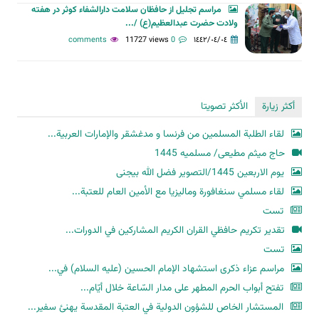
مراسم تجلیل از حافظان سلامت دارالشفاء کوثر در هفته
ولادت حضرت عبدالعظیم(ع) /...
11727 views
0 comments
١٤٤٢/٠٤/٠٤
أكثر زيارة
الأكثر تصويتا
لقاء الطلبة المسلمين من فرنسا و مدغشقر والإمارات العربية...
حاج میثم مطیعی/ مسلمیه 1445
یوم الاربعین 1445/التصویر فضل الله بیجنی
لقاء مسلمي سنغافورة وماليزيا مع الأمين العام للعتبة...
تست
تقدير تكريم حافظي القران الكريم المشاركين في الدورات...
تست
مراسم عزاء ذكرى استشهاد الإمام الحسين (عليه السلام) في...
تفتح أبواب الحرم المطهر على مدار السّاعة خلال أيّام...
المستشار الخاص للشؤون الدولية في العتبة المقدسة يهنئ سفير...