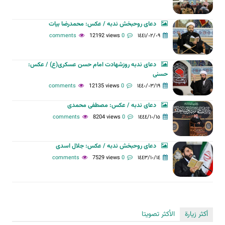
دعای روحبخش ندبه / عکس: محمدرضا بیات
12192 views
0 comments
١٤٤١/٠٢/٠٩
دعای ندبه روزشهادت امام حسن عسکری(ع) / عکس:
حسنی
12135 views
0 comments
١٤٤٠/٠٣/١٩
دعای ندبه / عکس: مصطفی محمدی
8204 views
0 comments
١٤٤٤/١٠/١٥
دعای روحبخش ندبه / عکس: جلال اسدی
7529 views
0 comments
١٤٤٣/١٠/١٤
أكثر زيارة
الأكثر تصويتا