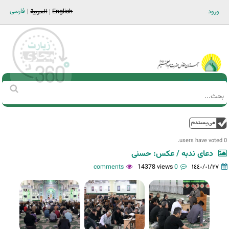
Jump to navigation
فارسی
ورود
English
العربية
Main men-AR
‏بحث
استمارة
البحث
فوق
0 users have voted.
دعای ندبه / عکس: حسنی
14378 views
0 comments
١٤٤٠/٠١/٢٧