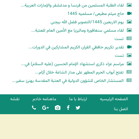
لقاء الطلبة المسلمين من فرنسا و مدغشقر والإمارات العربية...
حاج میثم مطیعی/ مسلمیه 1445
یوم الاربعین 1445/التصویر فضل الله بیجنی
لقاء مسلمي سنغافورة وماليزيا مع الأمين العام للعتبة...
تست
تقدير تكريم حافظي القران الكريم المشاركين في الدورات...
تست
مراسم عزاء ذكرى استشهاد الإمام الحسين (عليه السلام) في...
تفتح أبواب الحرم المطهر على مدار السّاعة خلال أيّام...
المستشار الخاص للشؤون الدولية في العتبة المقدسة يهنئ سفير...
الصفحه الرئیسیه
ارتباط با ما
ماهنامه خادم
نقشه
اتصل بنا