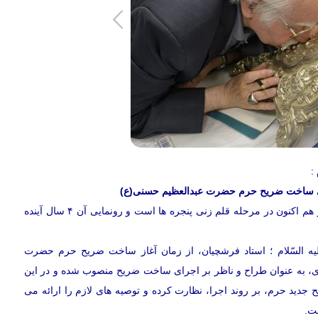
:
جرای ساخت ضریح حرم حضرت عبدالعظیم حسنی(ع)
ساخت ضریح حرم حضرت عبدالعظیم(ع) از دو سال پیش آغاز و هم اکنون در مرحله قلم زنی پنجره ها است و رونمایی آن ۴ سال آینده
 السّلام ؛ استاد فرشچیان، از زمان آغاز ساخت ضریح حرم حضرت
، به عنوان طراح و ناظر بر اجرای ساخت ضریح منصوب شده و در این
جدید حرم، بر روند اجرا، نظارت کرده و توصیه های لازم را ارائه می