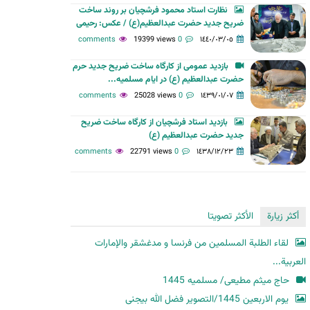
نظارت استاد محمود فرشچیان بر روند ساخت
ح
ضریح جدید حضرت عبدالعظیم(ع) / عکس: رحیمی
ث
19399 views
0 comments
١٤٤٠/٠٣/٠٥
بازدید عمومی از کارگاه ساخت ضریح جدید حرم
حضرت عبدالعظیم (ع) در ایام مسلمیه...
25028 views
0 comments
١٤٣٩/٠١/٠٧
بازدید استاد فرشچیان از کارگاه ساخت ضریح
جديد حضرت عبدالعظیم (ع)
22791 views
0 comments
١٤٣٨/١٢/٢٣
أكثر زيارة
الأكثر تصويتا
لقاء الطلبة المسلمين من فرنسا و مدغشقر والإمارات
العربية...
حاج میثم مطیعی/ مسلمیه 1445
یوم الاربعین 1445/التصویر فضل الله بیجنی