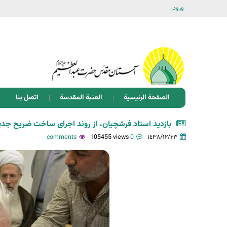
ورود
الصفحة الرئيسية
العتبة المقدسة
اتصل بنا
بازدید استاد فرشچیان، از روند اجرای ساخت ضریح ج
105455 views
0 comments
١٤٣٨/١٢/٢٣