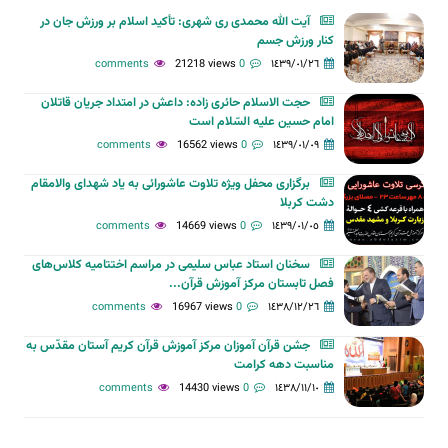
آیت الله محمدی ری شهری: تأکید اسلام بر ورزش جان در
کنار ورزش جسم
21218 views
0 comments
١٤٣٩/٠١/٢٦
حجت الاسلام حائری زاده: داعش در امتداد جریان قاتلان
امام حسین علیه السّلام است
16562 views
0 comments
١٤٣٩/٠١/٠٩
برگزاری محفل ویژه تلاوت عاشورائی به یاد شهدای والامقام
دشت کربلا
14669 views
0 comments
١٤٣٩/٠١/٠٥
سخنان استاد عباس سلیمی در مراسم اختتامیه کلاس‌های
فصل تابستان مرکز آموزش قرآن...
16967 views
0 comments
١٤٣٨/١٢/٢٦
جشن قرآن آموزان مرکز آموزش قرآن کریم آستان مقدّس به
مناسبت دهه کرامت
14430 views
0 comments
١٤٣٨/١١/١٠