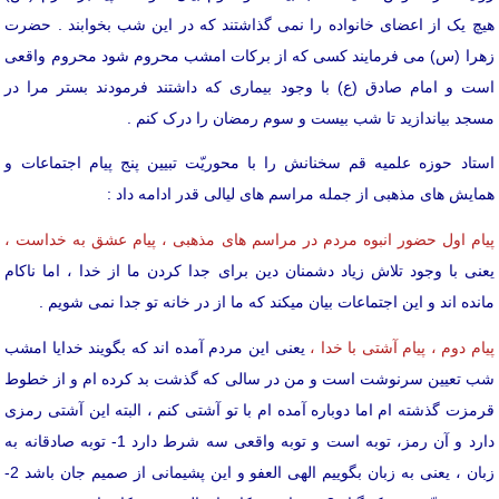
هیچ یک از اعضای خانواده را نمی گذاشتند که در این شب بخوابند . حضرت
زهرا (س) می فرمایند کسی که از برکات امشب محروم شود محروم واقعی
است و امام صادق (ع) با وجود بیماری که داشتند فرمودند بستر مرا در
مسجد بیاندازید تا شب بیست و سوم رمضان را درک کنم .
استاد حوزه علمیه قم سخنانش را با محوریّت تبیین پنج پیام اجتماعات و
همایش های مذهبی از جمله مراسم های لیالی قدر ادامه داد :
پیام اول حضور انبوه مردم در مراسم های مذهبی ، پیام عشق به خداست ،
یعنی با وجود تلاش زیاد دشمنان دین برای جدا کردن ما از خدا ، اما ناکام
مانده اند و این اجتماعات بیان میکند که ما از در خانه تو جدا نمی شویم .
پیام دوم ، پیام آشتی با خدا ،
یعنی این مردم آمده اند که بگویند خدایا امشب
شب تعیین سرنوشت است و من در سالی که گذشت بد کرده ام و از خطوط
قرمزت گذشته ام اما دوباره آمده ام با تو آشتی کنم ، البته این آشتی رمزی
دارد و آن رمز، توبه است و توبه واقعی سه شرط دارد 1- توبه صادقانه به
زبان ، یعنی به زبان بگوییم الهی العفو و این پشیمانی از صمیم جان باشد 2-