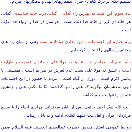
تصمیم جدّی بر ترک گناه 3- جبران بدهکاریهای الهی و بدهکاریهای مردم .
پیام سوم، این است که بهترین راه گدایی ، گدایی درب خانه خداست .
گدایی
هر خانه ای غیر از خانه خدا ذلت است . خواستن از خدا و اولیاء خدا عزّت
است .
پیام چهارم این اجتماعات ، دین مداری صادقانه است
یعنی از میان راه های
مختلف راه الهی را انتخاب کرده ایم .
پیام پنجم این همایش ها ، عشق به مولا علی و خاندان عصمت و طهارت
است ،
عشق به مولا علی سبب عدم لغزش در صراط است ، همنشینی با
پیامبر اکرم است ، دوری از گناه است ، مردم با حضور در این اجتماعات
الهی به دشمنان میگویند که علی را تنها گذاشتند امّا ما مکتب علی و جانشین
عامش را تنها نخواهیم گذاشت
آیت الله سیّد احمد خاتمی پس از پایان سخنرانی مراسم احیاء را با شفیع
قراردادن قرآن و اهل بیت علیهم السّلام ادامه و به پایان رساند .
روابط عمومي آستان مقدس حضرت عبدالعظيم الحسني علیه السلام ضمن