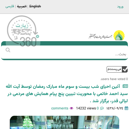
Jump to navigation
فارسی
ورود
English
العربية
Main men-AR
‏بحث
استمارة
البحث
فوق
0 users have voted.
آئین احیای شب بیست و سوم ماه مبارک رمضان توسط آیت الله
سید احمد خاتمی با محوریت تبیین پنج پیام همایش های مردمی در
لیالی قدر، برگزار شد .
14232 views
0 comments
١٤٣٨/٠٩/٢٤