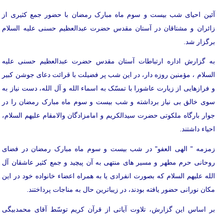
آئین احیای شب بیست و سوم ماه مبارک رمضان با حضور جمع كثيری از
زائران و مشتاقان در آستان مقدس حضرت عبدالعظیم حسنی علیه السلام
برگزار شد.
به گزارش اداره ارتباطات آستان مقدس حضرت عبدالعظیم حسنی علیه
السلام ، مؤمنین روزه دار، در این شب پر فضیلت با قرائت دعای جوشن کبیر
و فرازهایی از زیارت عاشورا با تمسّک به اسماء الله و آل الله، دست نیاز به
سوی خالق بی نیاز برداشته و شب بیست و سوم ماه مبارک رمضان را در
جوار بارگاه ملکوتی حضرت سیدالکریم و امامزادگان والامقام علیهم السلام،
احیاء داشتند.
زمزمه " الهی العفو" در شب بیست و سوم ماه مبارک رمضان در فضای
روحانی حرم مطهر و مسیر های منتهی به آن پیچید و جمع کثیر عاشقان آل
الله علیهم السلام که بصورت انفرادی یا به همراه اعضاء خانواده خود در این
مکان نورانی حضور یافته بودند، در زیباترین حال به مناجات پرداختند.
بر اساس این گزارش، تلاوت آیاتی از قرآن کریم توسّط آقای محمدبیگی