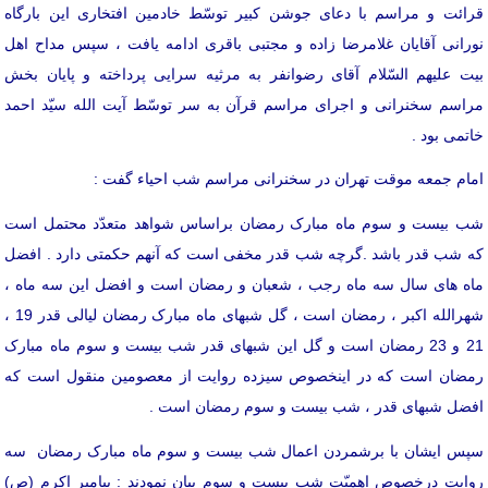
قرائت و مراسم با دعای جوشن کبیر توسّط خادمین افتخاری این بارگاه
نورانی آقایان غلامرضا زاده و مجتبی باقری ادامه یافت ، سپس مداح اهل
بیت علیهم السّلام آقای رضوانفر به مرثیه سرایی پرداخته و پایان بخش
مراسم سخنرانی و اجرای مراسم قرآن به سر توسّط آیت الله سیّد احمد
خاتمی بود .
امام جمعه موقت تهران در سخنرانی مراسم شب احیاء گفت :
شب بیست و سوم ماه مبارک رمضان براساس شواهد متعدّد محتمل است
که شب قدر باشد .گرچه شب قدر مخفی است که آنهم حکمتی دارد . افضل
ماه های سال سه ماه رجب ، شعبان و رمضان است و افضل این سه ماه ،
شهرالله اکبر ، رمضان است ، گل شبهای ماه مبارک رمضان لیالی قدر 19 ،
21 و 23 رمضان است و گل این شبهای قدر شب بیست و سوم ماه مبارک
رمضان است که در اینخصوص سیزده روایت از معصومین منقول است که
افضل شبهای قدر ، شب بیست و سوم رمضان است .
سپس ایشان با برشمردن اعمال شب بیست و سوم ماه مبارک رمضان سه
روایت درخصوص اهمیّت شب بیست و سوم بیان نمودند : پیامبر اکرم (ص)