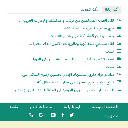
أكثر زيارة
الأكثر تصويتا
لقاء الطلبة المسلمين من فرنسا و مدغشقر والإمارات العربية...
حاج میثم مطیعی/ مسلمیه 1445
یوم الاربعین 1445/التصویر فضل الله بیجنی
لقاء مسلمي سنغافورة وماليزيا مع الأمين العام للعتبة...
تست
تقدير تكريم حافظي القران الكريم المشاركين في الدورات...
تست
مراسم عزاء ذكرى استشهاد الإمام الحسين (عليه السلام) في...
تفتح أبواب الحرم المطهر على مدار السّاعة خلال أيّام...
المستشار الخاص للشؤون الدولية في العتبة المقدسة يهنئ سفير...
الصفحه الرئیسیه
ارتباط با ما
ماهنامه خادم
نقشه
اتصل بنا