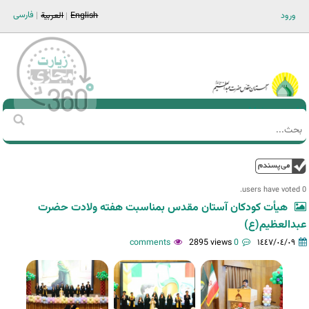
Jump to navigation
فارسی
ورود
English
العربية
Main men-AR
‏بحث
استمارة
البحث
فوق
0 users have voted.
هیأت کودکان آستان مقدس بمناسبت هفته ولادت حضرت
عبدالعظیم(ع)
2895 views
0 comments
١٤٤٧/٠٤/٠٩