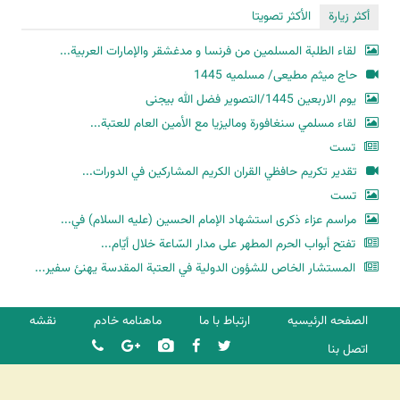
أكثر زيارة
الأكثر تصويتا
لقاء الطلبة المسلمين من فرنسا و مدغشقر والإمارات العربية...
حاج میثم مطیعی/ مسلمیه 1445
یوم الاربعین 1445/التصویر فضل الله بیجنی
لقاء مسلمي سنغافورة وماليزيا مع الأمين العام للعتبة...
تست
تقدير تكريم حافظي القران الكريم المشاركين في الدورات...
تست
مراسم عزاء ذكرى استشهاد الإمام الحسين (عليه السلام) في...
تفتح أبواب الحرم المطهر على مدار السّاعة خلال أيّام...
المستشار الخاص للشؤون الدولية في العتبة المقدسة يهنئ سفير...
الصفحه الرئیسیه
ارتباط با ما
ماهنامه خادم
نقشه
اتصل بنا