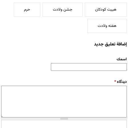
هییت کودکان
جشن ولادت
حرم
هفته ولادت
إضافة تعليق جديد
‏اسمك ‏
‏دیدگاه ‏
*