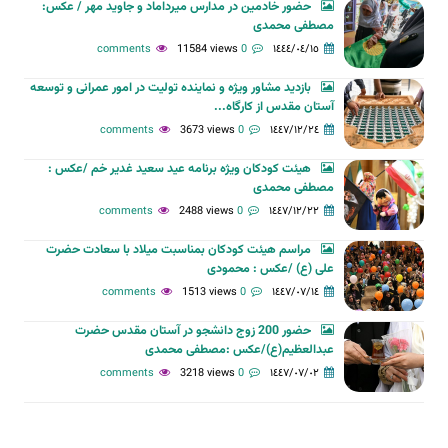
حضور خادمین در مدارس میرداماد و جاوید مهر / عکس:
مصطفی محمدی
11584 views
0 comments
١٤٤٤/٠٤/١٥
بازدید مشاور ویژه و نماینده تولیت در امور عمرانی و توسعه
آستان مقدس از کارگاه...
3673 views
0 comments
١٤٤٧/١٢/٢٤
هیئت کودکان ویژه برنامه عید سعید غدیر خم /عکس :
مصطفی محمدی
2488 views
0 comments
١٤٤٧/١٢/٢٢
مراسم هیئت کودکان بمناسبت میلاد با سعادت حضرت
علی (ع) /عکس : محمودی
1513 views
0 comments
١٤٤٧/٠٧/١٤
حضور 200 زوج دانشجو در آستان مقدس حضرت
عبدالعظیم(ع)/عکس :مصطفی محمدی
3218 views
0 comments
١٤٤٧/٠٧/٠٢