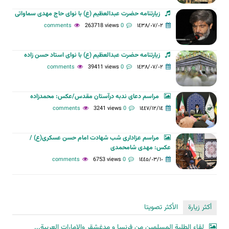
زیارتنامه حضرت عبدالعظیم (ع) با نوای حاج مهدی سماواتی
263718 views
0 comments
١٤٣٨/٠٧/٠٢
زیارتنامه حضرت عبدالعظیم (ع) با نوای استاد حسن زاده
39411 views
0 comments
١٤٣٨/٠٧/٠٢
مراسم دعای ندبه درآستان مقدس/عکس: محمدزاده
3241 views
0 comments
١٤٤٧/١٢/١٤
مراسم عزاداری شب شهادت امام حسن عسکری(ع) /
عکس: مهدی شامحمدی
6753 views
0 comments
١٤٤٥/٠٣/١٠
أكثر زيارة
الأكثر تصويتا
لقاء الطلبة المسلمين من فرنسا و مدغشقر والإمارات العربية...