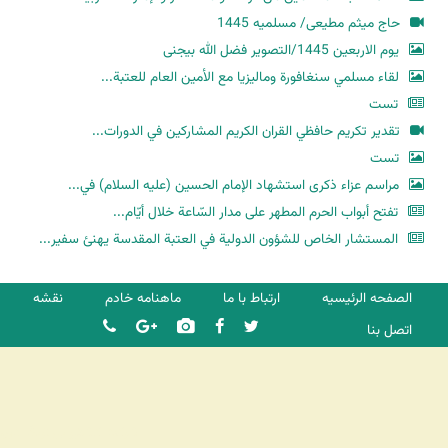
حاج میثم مطیعی/ مسلمیه 1445
یوم الاربعین 1445/التصویر فضل الله بیجنی
لقاء مسلمي سنغافورة وماليزيا مع الأمين العام للعتبة...
تست
تقدير تكريم حافظي القران الكريم المشاركين في الدورات...
تست
مراسم عزاء ذكرى استشهاد الإمام الحسين (عليه السلام) في...
تفتح أبواب الحرم المطهر على مدار السّاعة خلال أيّام...
المستشار الخاص للشؤون الدولية في العتبة المقدسة يهنئ سفير...
الصفحه الرئیسیه
ارتباط با ما
ماهنامه خادم
نقشه
اتصل بنا
شرکت کشتیرانی ترنگ دریا