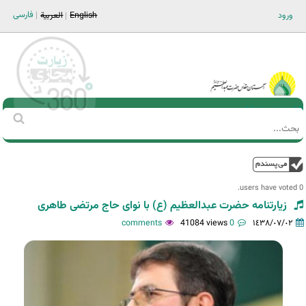
Jump to navigation
فارسی
ورود
English
العربية
Main men-AR
‏بحث
استمارة
البحث
فوق
0 users have voted.
زیارتنامه حضرت عبدالعظیم (ع) با نوای حاج مرتضی طاهری
41084 views
0 comments
١٤٣٨/٠٧/٠٢