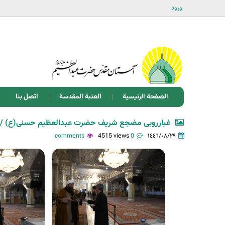
ورود
الصفحة الرئيسية
العتبة المقدسة
اتصل بنا
غبارروبی مضجع شریف حضرت عبدالعظیم حسنی(ع) / 
4515 views
0 comments
١٤٤٦/٠٨/٢٩