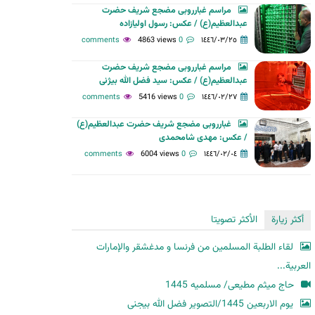
مراسم غبارروبی مضجع شریف حضرت
ح
عبدالعظیم(ع) / عکس: رسول اولیازاده
ث
4863 views
0 comments
١٤٤٦/٠٣/٢٥
مراسم غبارروبی مضجع شریف حضرت
عبدالعظیم(ع) / عکس: سید فضل الله بیژنی
5416 views
0 comments
١٤٤٦/٠٢/٢٧
غبارروبی مضجع شریف حضرت عبدالعظیم(ع)
/ عکس: مهدی شامحمدی
6004 views
0 comments
١٤٤٦/٠٢/٠٤
أكثر زيارة
الأكثر تصويتا
لقاء الطلبة المسلمين من فرنسا و مدغشقر والإمارات
العربية...
حاج میثم مطیعی/ مسلمیه 1445
یوم الاربعین 1445/التصویر فضل الله بیجنی