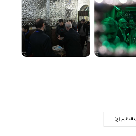
العظیم (ع)