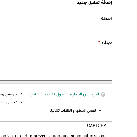
إضافة تعليق جديد
‏اسمك ‏
‏دیدگاه ‏
*
المزيد من المعلومات حول تنسيقات النص
لا يسمح بوسوم 
تتحول مسارات
تفصل السطور و الفقرات تلقائيا.
CAPTCHA
uman visitor and to prevent automated spam submissions.