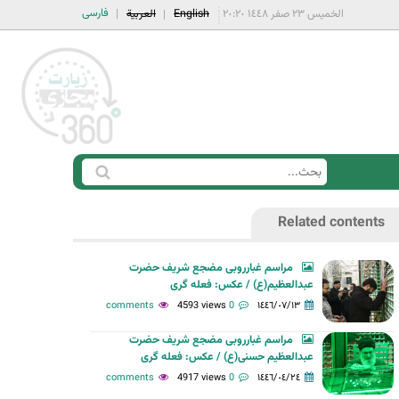
فارسی
الخميس ٢٣ صفر ١٤٤٨ ٢٠:٢٠
English
العربية
ا
ب
س
ح
Related contents
ت
ث
م
مراسم غبارروبی مضجع شریف حضرت
ا
عبدالعظیم(ع) / عکس: فعله گری
ر
4593 views
0 comments
١٤٤٦/٠٧/١٣
ة
مراسم غبارروبی مضجع شریف حضرت
ا
عبدالعظیم حسنی(ع) / عکس: فعله گری
ل
4917 views
0 comments
١٤٤٦/٠٤/٢٤
ب