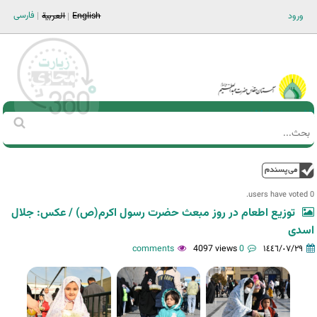
Jump to navigation
فارسی
ورود
English
العربية
Main men-AR
‏بحث
استمارة
البحث
فوق
0 users have voted.
توزیع اطعام در روز مبعث حضرت رسول اکرم(ص) / عکس: جلال
اسدی
4097 views
0 comments
١٤٤٦/٠٧/٢٩