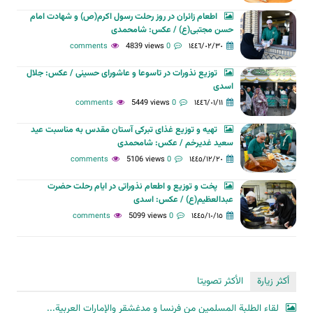
اطعام زائران در روز رحلت رسول اکرم(ص) و شهادت امام
حسن مجتبی(ع) / عکس: شامحمدی
4839 views
0 comments
١٤٤٦/٠٢/٣٠
توزیع نذورات در تاسوعا و عاشورای حسینی / عکس: جلال
اسدی
5449 views
0 comments
١٤٤٦/٠١/١١
تهیه و توزیع غذای تبرکی آستان مقدس به مناسبت عید
سعید غدیرخم / عکس: شامحمدی
5106 views
0 comments
١٤٤٥/١٢/٢٠
پخت و توزیع و اطعام نذوراتی در ایام رحلت حضرت
عبدالعظیم(ع) / عکس: اسدی
5099 views
0 comments
١٤٤٥/١٠/١٥
أكثر زيارة
الأكثر تصويتا
لقاء الطلبة المسلمين من فرنسا و مدغشقر والإمارات العربية...