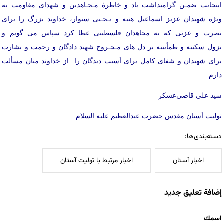
اینجانب ضمـن گرامیداشت یاد و خاطرۀ مـجـاهدین و شهدای مقاومت به
ویژه شهیدان عزیز اسماعیل هنیه و یـحـیی سنوار، خداوند بزرگ را برای
نصرت و عزتی که به مجاهدان فلسطینی عطا کرد سپاس می گویم و
نزول سکینه و طمأنینه بر دل های مـجـروح شهید دادگان و رحمت و بشارت
برای شهیدان و شفای کامل برای آسیب دیدگان را از خداوند منان مسألت
دارم.
سید علی قاضی‌عسکر
تولیت آستان مقدس حضرت عبدالعظیم علیه السلام
دسته‌بندی‌ها:
اخبار آستان
اخبار مرتبط با تولیت آستان
إضافة تعليق جديد
‏اسمك ‏