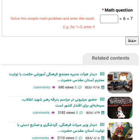
*
7 + 6 =
Solve this simple math problem and enter the result.
E.g. for 1+3, enter 4.
Related contents
دیدار هیأت مدیره مجتمع فرهنگی آموزشی حکمت با تولیت
محترم آستان مقدس حضرت...
690 views
0 comments
١٤٤٨/٠٢/١٨
حضور میلیونی در مراسم بدرقه رهبر شهید انقلاب،
سرمایه‌ای برای اقتدار کشور است
3182 views
0 comments
١٤٤٨/٠١/١٩
دیدار وزیر میراث فرهنگی، گردشگری و صنایع دستی با
تولیت آستان مقدس حضرت...
2110 views
0 comments
١٤٤٨/٠١/٠٨