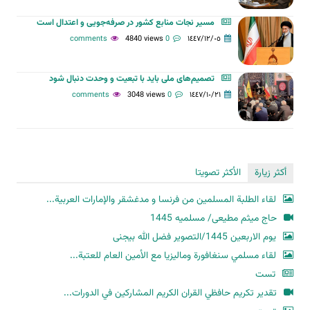
مسیر نجات منابع کشور در صرفه‌جویی و اعتدال است
4840 views
0 comments
١٤٤٧/١٢/٠٥
تصمیم‌های ملی باید با تبعیت و وحدت دنبال شود
3048 views
0 comments
١٤٤٧/١٠/٢١
أكثر زيارة
الأكثر تصويتا
لقاء الطلبة المسلمين من فرنسا و مدغشقر والإمارات العربية...
حاج میثم مطیعی/ مسلمیه 1445
یوم الاربعین 1445/التصویر فضل الله بیجنی
لقاء مسلمي سنغافورة وماليزيا مع الأمين العام للعتبة...
تست
تقدير تكريم حافظي القران الكريم المشاركين في الدورات...