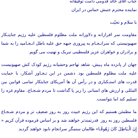
جناب آقای خالد قدومی دامت توفیقاته
نماینده محترم جنبش حماس در ایران
با سلام و تحیّت
مقاومت سر افرازانه و دلاورانه ملت مظلوم فلسطین علیه رژیم جنایتـکار
صهیونیستی که سرانـجـام به پیروزی جبهه حق علیه باطل انـجـامید را به شما
و برادران و خواهران عزیز فلسطینی تبریک و تهنیت می گویم.
جهان از پانزده ماه پـیش، شاهد تهاجم وحشیانه رژیم کودک کش صهیونیست
علیه ملت مظلوم فلسطین بود. دشمن در این تـجـاوز آشکار، با حمایت
قدرت های استـکباری و در رأس آن ها آمریکای جنایتکار تمامی قوانین بین
المللی و ارزش های انسانی را زیر پا گذاشت تا مردم شـجـاع، مقاوم غزه را
تسلیم کند اما نتوانست.
ما مطمئن هستیم که این رژیم خبیث روز به روز ضعیف تر و مردم شـجـاع
فلسطین روز به روز قدرتمندتر خواهند شد و بر اساس فرموده قرآن کریم «
إِنَ الْـبَاطِلَ كَانَ زَهُوقًـا» ظالمان ستمگر سرانجام نابود خواهند گردید.