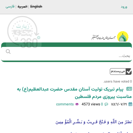
Jump to navigation
فارسی
ورود
English
العربية
Main men-AR
‏بحث
استمارة
البحث
فوق
0 users have voted.
پیام تبریک تولیت آستان مقدس حضرت عبدالعظیم(ع) به
مناسبت پیروزی مردم فلسطین
4573 views
0 comments
١٤٤٦/٠٧/٢١
نَصْرٌ مِنَ اللّهِ وَ فَـتْحٌ قَـرِيبٌ وَ بَـشِّـرِ الْمُؤْ مِنِينَ