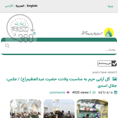
Jump to navigation
فارسی
ورود
English
العربية
Main men-AR
‏بحث
استمارة
البحث
فوق
0 users have voted.
گل آرایی حرم به مناسبت ولادت حضرت عبدالعظیم(ع) / عکس:
جلال اسدی
4920 views
0 comments
١٤٤٦/٠٤/٠٥