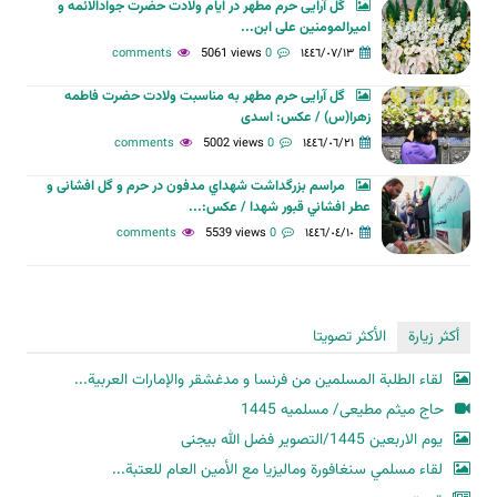
گل آرایی حرم مطهر در ایام ولادت حضرت جوادالائمه و
امیرالمومنین علی ابن...
5061 views
0 comments
١٤٤٦/٠٧/١٣
گل آرایی حرم مطهر به مناسبت ولادت حضرت فاطمه
زهرا(س) / عکس: اسدی
5002 views
0 comments
١٤٤٦/٠٦/٢١
مراسم بزرگداشت شهداي مدفون در حرم و گل افشانی و
عطر افشاني قبور شهدا / عکس:...
5539 views
0 comments
١٤٤٦/٠٤/١٠
أكثر زيارة
الأكثر تصويتا
لقاء الطلبة المسلمين من فرنسا و مدغشقر والإمارات العربية...
حاج میثم مطیعی/ مسلمیه 1445
یوم الاربعین 1445/التصویر فضل الله بیجنی
لقاء مسلمي سنغافورة وماليزيا مع الأمين العام للعتبة...