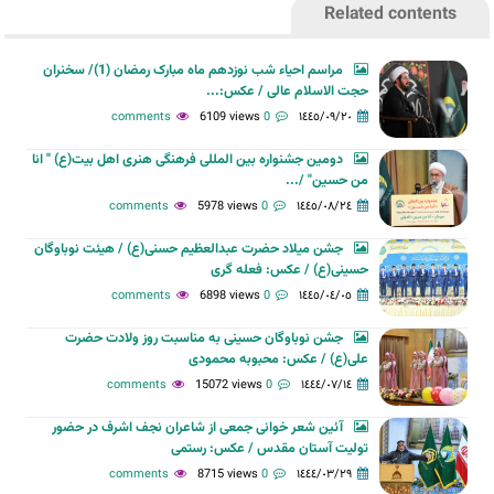
Related contents
مراسم احیاء شب نوزدهم ماه مبارک رمضان (1)/ سخنران
حجت الاسلام عالی / عکس:...
6109 views
0 comments
١٤٤٥/٠٩/٢٠
دومین جشنواره بین المللی فرهنگی هنری اهل بیت(ع) " انا
من حسین" /...
5978 views
0 comments
١٤٤٥/٠٨/٢٤
جشن میلاد حضرت عبدالعظیم حسنی(ع) / هیئت نوباوگان
حسینی(ع) / عکس: فعله گری
6898 views
0 comments
١٤٤٥/٠٤/٠٥
جشن نوباوگان حسینی به مناسبت روز ولادت حضرت
علی(ع) / عکس: محبوبه محمودی
15072 views
0 comments
١٤٤٤/٠٧/١٤
آئین شعر خوانی جمعی از شاعران نجف اشرف در حضور
تولیت آستان مقدس / عکس: رستمی
8715 views
0 comments
١٤٤٤/٠٣/٢٩