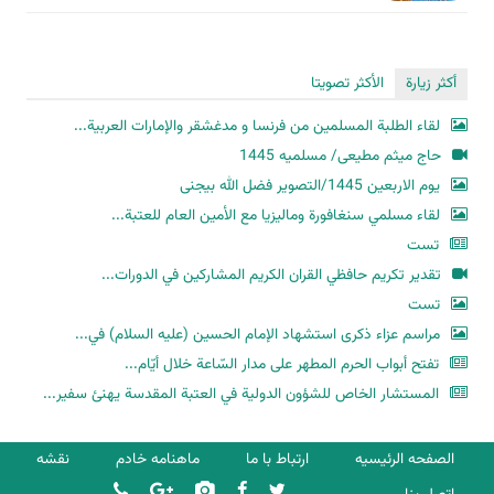
أكثر زيارة
الأكثر تصويتا
لقاء الطلبة المسلمين من فرنسا و مدغشقر والإمارات العربية...
حاج میثم مطیعی/ مسلمیه 1445
یوم الاربعین 1445/التصویر فضل الله بیجنی
لقاء مسلمي سنغافورة وماليزيا مع الأمين العام للعتبة...
تست
تقدير تكريم حافظي القران الكريم المشاركين في الدورات...
تست
مراسم عزاء ذكرى استشهاد الإمام الحسين (عليه السلام) في...
تفتح أبواب الحرم المطهر على مدار السّاعة خلال أيّام...
المستشار الخاص للشؤون الدولية في العتبة المقدسة يهنئ سفير...
الصفحه الرئیسیه
ارتباط با ما
ماهنامه خادم
نقشه