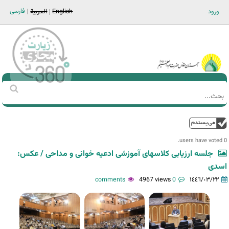
Jump to navigation
فارسی
ورود
English
العربية
Main men-AR
‏بحث
استمارة
البحث
فوق
0 users have voted.
جلسه ارزیابی کلاسهای آموزشی ادعیه خوانی و مداحی / عکس:
اسدی
4967 views
0 comments
١٤٤٦/٠٣/٢٢