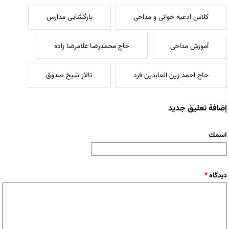
کلاس ادعیه خوانی و مداحی
بازگشایی مدارس
آموزش مداحی
حاج محمدرضا غلامرضا زاده
حاج احمد زین العابدین فرد
تالار شیخ صدوق
إضافة تعليق جديد
‏اسمك ‏
‏دیدگاه ‏
*