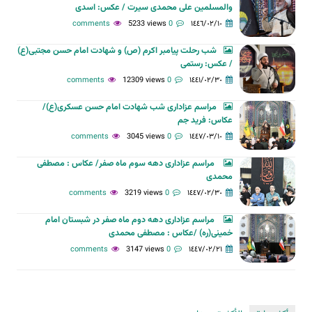
والمسلمین علی محمدی سیرت / عکس: اسدی
5233 views
0 comments
١٤٤٦/٠٢/١٠
شب رحلت پیامبر اکرم (ص) و شهادت امام حسن مجتبی(ع)
/ عکس: رستمی
12309 views
0 comments
١٤٤١/٠٢/٣٠
مراسم عزاداری شب شهادت امام حسن عسکری(ع)/
عکاس: فرید جم
3045 views
0 comments
١٤٤٧/٠٣/١٠
مراسم عزاداری دهه سوم ماه صفر/ عکاس : مصطفی
محمدی
3219 views
0 comments
١٤٤٧/٠٢/٣٠
مراسم عزاداری دهه دوم ماه صفر در شبستان امام
خمینی(ره) /عکاس : مصطفی محمدی
3147 views
0 comments
١٤٤٧/٠٢/٢١