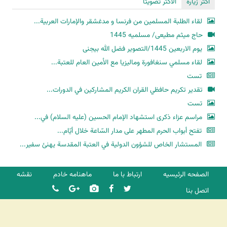
أكثر زيارة
الأكثر تصويتا
لقاء الطلبة المسلمين من فرنسا و مدغشقر والإمارات العربية...
حاج میثم مطیعی/ مسلمیه 1445
یوم الاربعین 1445/التصویر فضل الله بیجنی
لقاء مسلمي سنغافورة وماليزيا مع الأمين العام للعتبة...
تست
تقدير تكريم حافظي القران الكريم المشاركين في الدورات...
تست
مراسم عزاء ذكرى استشهاد الإمام الحسين (عليه السلام) في...
تفتح أبواب الحرم المطهر على مدار السّاعة خلال أيّام...
المستشار الخاص للشؤون الدولية في العتبة المقدسة يهنئ سفير...
الصفحه الرئیسیه
ارتباط با ما
ماهنامه خادم
نقشه
اتصل بنا