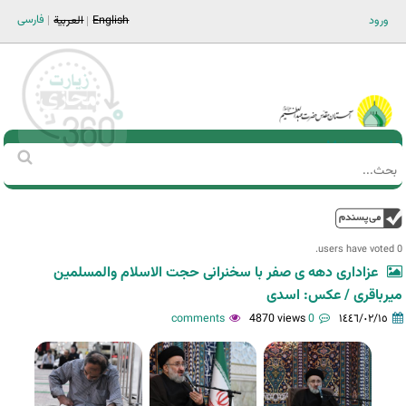
Jump to navigation
فارسی
ورود
English
العربية
Main men-AR
‏بحث
استمارة
البحث
فوق
0 users have voted.
عزاداری دهه ی صفر با سخنرانی حجت الاسلام والمسلمین
میرباقری / عکس: اسدی
4870 views
0 comments
١٤٤٦/٠٢/١٥