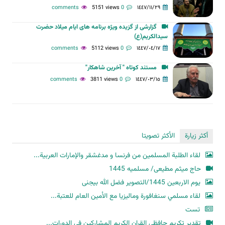
5151 views
0 comments
١٤٤٧/١١/٢٩
گزارشی از گزیده ویژه برنامه های ایام میلاد حضرت
سیدالکریم(ع)
5112 views
0 comments
١٤٤٧/٠٤/١٧
مستند کوتاه " آخرین شاهکار"
3811 views
0 comments
١٤٤٧/٠٣/١٥
أكثر زيارة
الأكثر تصويتا
لقاء الطلبة المسلمين من فرنسا و مدغشقر والإمارات العربية...
حاج میثم مطیعی/ مسلمیه 1445
یوم الاربعین 1445/التصویر فضل الله بیجنی
لقاء مسلمي سنغافورة وماليزيا مع الأمين العام للعتبة...
تست
تقدير تكريم حافظي القران الكريم المشاركين في الدورات...