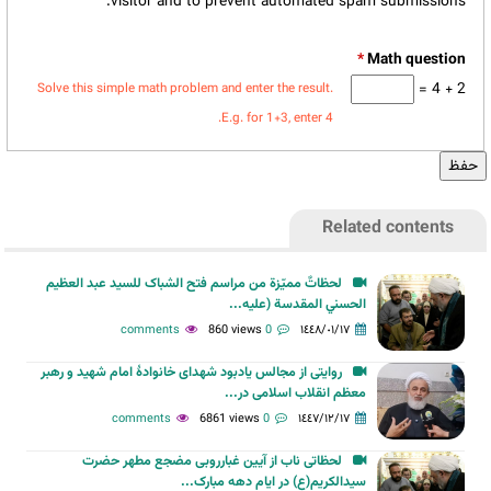
visitor and to prevent automated spam submissions.
*
2 + 4 =
Solve this simple math problem and enter the result.
E.g. for 1+3, enter 4.
Related contents
لحظاتٌ مميّزة من مراسم فتح الشباک للسيد عبد العظيم
الحسني المقدسة (عليه...
860 views
0 comments
١٤٤٨/٠١/١٧
روایتی از مجالس یادبود شهدای خانوادهٔ امام شهید و رهبر
معظم انقلاب اسلامی در...
6861 views
0 comments
١٤٤٧/١٢/١٧
لحظاتی ناب از آیین غبارروبی مضجع مطهر حضرت
سیدالکریم(ع) در ایام دهه مبارک...