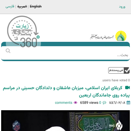
Jump to navigation
فارسی
ورود
English
العربية
Main men-AR
‏بحث
استمارة
البحث
فوق
0 users have voted.
کربلای ایران اسلامی، میزبان عاشقان و دلدادگان حسینی در مراسم
پیاده روی جاماندگان اربعین
6589 views
0 comments
١٤٤٦/٠٢/٠٨