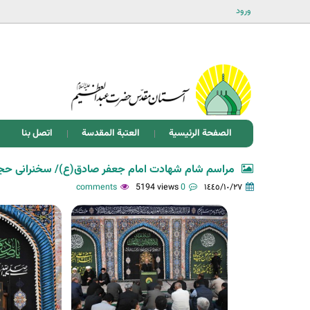
ورود
الصفحة الرئيسية
العتبة المقدسة
اتصل بنا
مراسم شام شهادت امام جعفر صادق(ع)/ سخنرانی حجت
5194 views
0 comments
١٤٤٥/١٠/٢٧