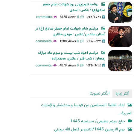
برنامه تلویزیونی روز شهادت امام جعفر
ح
صادق(ع) / عکس: اسدی
ث
8150 views
0 comments
١٤٤٢/١٠/٢٦
مراسم شام شهادت امام جعفر صادق (ع) در
آستان مقدس/عکس : مهدی خانلری
1288 views
0 comments
١٤٤٧/١٠/٢٧
مراسم احیاء شب بیست و سوم ماه مبارک
رمضان / شب قدر / عکس: محمدزاده
4079 views
0 comments
١٤٤٦/٠٩/٢٤
أكثر زيارة
الأكثر تصويتا
لقاء الطلبة المسلمين من فرنسا و مدغشقر والإمارات
العربية...
حاج میثم مطیعی/ مسلمیه 1445
یوم الاربعین 1445/التصویر فضل الله بیجنی