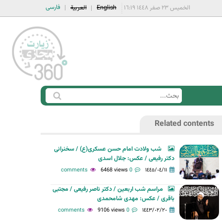
فارسی
الخميس ٢٣ صفر ١٤٤٨ ١٦:١٩
English
العربية
ا
ب
س
ح
Related contents
ت
ث
م
شب ولادت امام حسن عسکری(ع) / سخنرانی
ا
دکتر رفیعی / عکس: جلال اسدی
ر
6468 views
0 comments
١٤٤٥/٠٤/١١
ة
مراسم شب اربعین / دکتر ناصر رفیعی / مجتبی
ا
باقری / عکس: مهدی شامحمدی
ل
9106 views
0 comments
١٤٤٣/٠٢/٢٠
ب