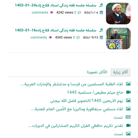
سلسله جلسه فقه زندگی استاد فلاح زاده24-01-1403
4242 views
0 comments
١٤٤٥/١٠/٠٥
سلسله جلسه فقه زندگی استاد فلاح زاده16-01-1403
4343 views
0 comments
١٤٤٥/٠٩/٢٨
أكثر زيارة
الأكثر تصويتا
لقاء الطلبة المسلمين من فرنسا و مدغشقر والإمارات العربية...
حاج میثم مطیعی/ مسلمیه 1445
یوم الاربعین 1445/التصویر فضل الله بیجنی
لقاء مسلمي سنغافورة وماليزيا مع الأمين العام للعتبة...
تست
تقدير تكريم حافظي القران الكريم المشاركين في الدورات...
تست