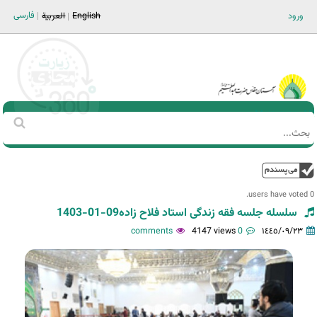
Jump to navigation
فارسی
ورود
English
العربية
Main men-AR
‏بحث
استمارة
البحث
فوق
0 users have voted.
سلسله جلسه فقه زندگی استاد فلاح زاده09-01-1403
4147 views
0 comments
١٤٤٥/٠٩/٢٣