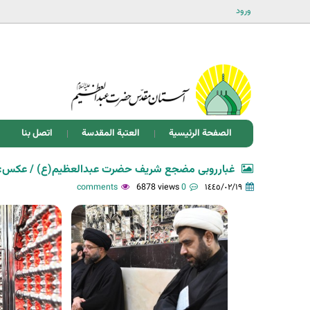
ورود
الصفحة الرئيسية
العتبة المقدسة
اتصل بنا
غبارروبی مضجع شریف حضرت عبدالعظیم(ع) / عکس: ع
6878 views
0 comments
١٤٤٥/٠٢/١٩