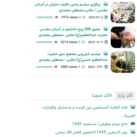
برگزاری مراسم جشن تکلیف دختران در آستان
ح
مقدس / عکس:مصطفی محمدی
ث
1973 views
0 comments
١٤٤٧/١٢/٠٤
حضور 200 زوج دانشجو در آستان مقدس
حضرت عبدالعظیم(ع)/عکس :مصطفی محمدی
3214 views
0 comments
١٤٤٧/٠٧/٠٢
مراسم غبارروبی مضجع منور حضرت
عبدالعظیم حسنی(ع)/عکس : مصطفی محمدی
2485 views
0 comments
١٤٤٧/٠٦/٣٠
أكثر زيارة
الأكثر تصويتا
لقاء الطلبة المسلمين من فرنسا و مدغشقر والإمارات
العربية...
حاج میثم مطیعی/ مسلمیه 1445
یوم الاربعین 1445/التصویر فضل الله بیجنی