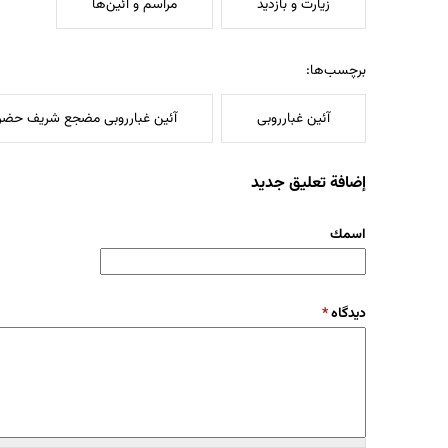
زیارت و بازدید
مراسم و آئین‌ها
برچسب‌ها:
آئين غبارروبى
آئین غبارروبی مضجع شریف حضرت
إضافة تعليق جديد
‏اسمك ‏
‏دیدگاه ‏
*