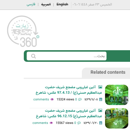
فارسی
الخميس ٢٣ صفر ١٤٤٨ ٠٦:٠٦
English
العربية
ا
ب
س
ح
Related contents
ت
ث
م
آئین غبارروبی مضجع شریف حضرت
ا
عبدالعظیم حسنی(ع) / 97.4.13 عکس: شاهرخ
ر
15324 views
0 comments
١٤٣٩/١١/٠٨
ة
آئین غبارروبی مضجع شریف حضرت
ا
عبدالعظیم حسنی(ع) 96.12.15 عکس: شاهرخ
ل
15567 views
0 comments
١٤٣٩/٠٦/٢٠
ب