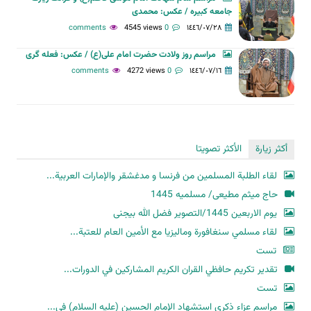
جامعه کبیره / عکس: محمدی
4545 views
0 comments
١٤٤٦/٠٧/٢٨
مراسم روز ولادت حضرت امام علی(ع) / عکس: فعله گری
4272 views
0 comments
١٤٤٦/٠٧/١٦
أكثر زيارة
الأكثر تصويتا
لقاء الطلبة المسلمين من فرنسا و مدغشقر والإمارات العربية...
حاج میثم مطیعی/ مسلمیه 1445
یوم الاربعین 1445/التصویر فضل الله بیجنی
لقاء مسلمي سنغافورة وماليزيا مع الأمين العام للعتبة...
تست
تقدير تكريم حافظي القران الكريم المشاركين في الدورات...
تست
مراسم عزاء ذكرى استشهاد الإمام الحسين (عليه السلام) في...