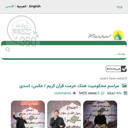
Jump to navigation
فارسی
ورود
English
العربية
Main men-AR
‏بحث
استمارة
البحث
فوق
0 users have voted.
مراسم محکومیت هتک حرمت قرآن کریم / عکس: اسدی
5425 views
0 comments
١٤٤٥/٠٢/١٠