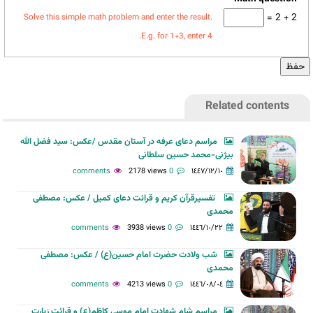
2 + 2 =
Solve this simple math problem and enter the result.
E.g. for 1+3, enter 4.
Related contents
مراسم دعای عرفه در آستان مقدس /عکس: سید فضل الله
بیژنی-محمد حسین سلطانی
2178 views
0 comments
١٤٤٧/١٢/١٠
تفسیرقرآن کریم و قرائت دعای کمیل / عکس: مصطفی
محمدی
3938 views
0 comments
١٤٤٦/١٠/٢٢
شب ولادت حضرت امام حسین(ع) / عکس: مصطفی
محمدی
4213 views
0 comments
١٤٤٦/٠٨/٠٤
مراسم شام شهادت امام موسی کاظم(ع) و قرائت زیارت