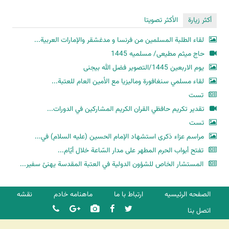
أكثر زيارة
الأكثر تصويتا
لقاء الطلبة المسلمين من فرنسا و مدغشقر والإمارات العربية...
حاج میثم مطیعی/ مسلمیه 1445
یوم الاربعین 1445/التصویر فضل الله بیجنی
لقاء مسلمي سنغافورة وماليزيا مع الأمين العام للعتبة...
تست
تقدير تكريم حافظي القران الكريم المشاركين في الدورات...
تست
مراسم عزاء ذكرى استشهاد الإمام الحسين (عليه السلام) في...
تفتح أبواب الحرم المطهر على مدار السّاعة خلال أيّام...
المستشار الخاص للشؤون الدولية في العتبة المقدسة يهنئ سفير...
الصفحه الرئیسیه
ارتباط با ما
ماهنامه خادم
نقشه
اتصل بنا