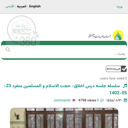
Jump to navigation
فارسی
ورود
English
العربية
Main men-AR
‏بحث
استمارة
البحث
فوق
0 users have voted.
سلسله جلسه درس اخلاق- حجت الاسلام و المسلمین منفرد 23-
05-1402
4798 views
0 comments
١٤٤٥/٠١/٣٠