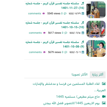
سلسله جلسه تفسیر قرآن کریم - جلسه شماره
ح
(16)-27-11-1401
ث
5545 views
0 comments
١٤٤٤/٠٧/٢٩
سلسله جلسه تفسیر قرآن کریم - جلسه شماره
(10)-15-10-1401
5617 views
0 comments
١٤٤٤/٠٦/١٥
سلسله جلسه تفسیر قرآن کریم - جلسه شماره
(9)-08-10-1401
5679 views
0 comments
١٤٤٤/٠٦/٠٦
أكثر زيارة
الأكثر تصويتا
لقاء الطلبة المسلمين من فرنسا و مدغشقر والإمارات
العربية...
حاج میثم مطیعی/ مسلمیه 1445
یوم الاربعین 1445/التصویر فضل الله بیجنی