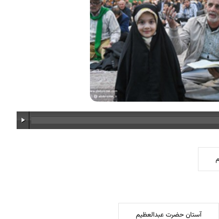
م
آستان حضرت عبدالعظیم