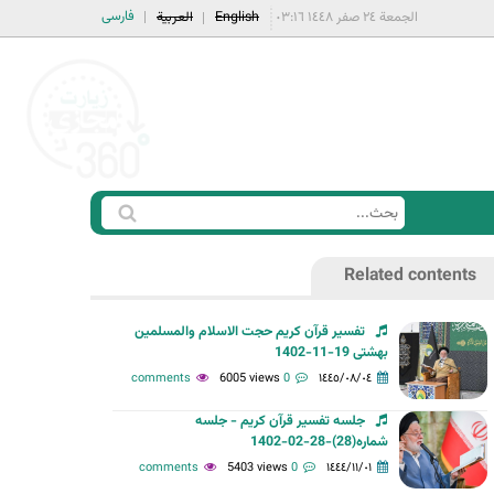
فارسی
الجمعة ٢٤ صفر ١٤٤٨ ٠٣:١٦
English
العربية
ا
ب
س
ح
Related contents
ت
ث
م
تفسیر قرآن کریم حجت الاسلام والمسلمین
ا
بهشتی 19-11-1402
ر
6005 views
0 comments
١٤٤٥/٠٨/٠٤
ة
جلسه تفسیر قرآن کریم - جلسه
ا
شماره(28)-28-02-1402
ل
5403 views
0 comments
١٤٤٤/١١/٠١
ب