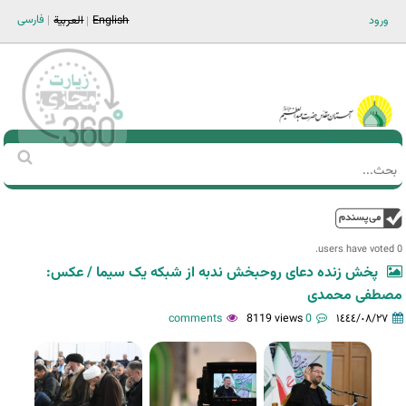
Jump to navigation
فارسی
ورود
English
العربية
Main men-AR
‏بحث
استمارة
البحث
فوق
0 users have voted.
پخش زنده دعای روحبخش ندبه از شبکه یک سیما / عکس:
مصطفی محمدی
8119 views
0 comments
١٤٤٤/٠٨/٢٧