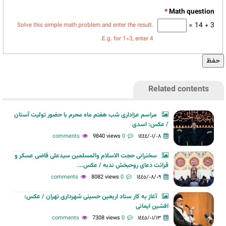
*
3 + 14 =
Solve this simple math problem and enter the result.
E.g. for 1+3, enter 4.
Related contents
مراسم عزاداری شب هفتم ماه محرم با حضور تولیت آستان
/ عکس: اسدی
9840 views
0 comments
١٤٤٤/٠١/٠٨
سخنرانی حجت الاسلام والمسلمین سیدعلی قاضی عسکر و
قرائت دعای روحبخش ندبه / عکس...
8082 views
0 comments
١٤٤٥/٠٨/٠٩
آغاز به کار ستاد اربعین حسینی شهرداری تهران / عکس:
افشین ایمانی
7308 views
0 comments
١٤٤٥/٠١/١٣