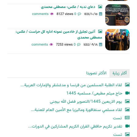
دعای ندبه / عکس: مصطفی محمدی
8127 views
0 comments
١٤٤٤/١٠/١٥
آئین تجلیل از خادمین نمونه اداره کل حراست / عکس:
مصطفی محمدی
7253 views
0 comments
١٤٤٤/٠٩/١٨
أكثر زيارة
الأكثر تصويتا
لقاء الطلبة المسلمين من فرنسا و مدغشقر والإمارات العربية...
حاج میثم مطیعی/ مسلمیه 1445
یوم الاربعین 1445/التصویر فضل الله بیجنی
لقاء مسلمي سنغافورة وماليزيا مع الأمين العام للعتبة...
تست
تقدير تكريم حافظي القران الكريم المشاركين في الدورات...
تست