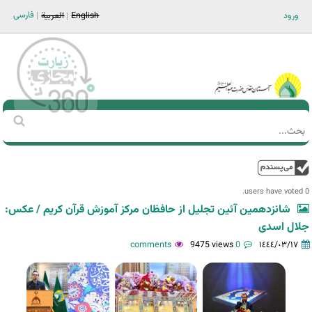
Jump to navigation
فارسی
ورود
English
العربية
Main men-AR
‏بحث
استمارة
البحث
فوق
0 users have voted.
شانزدهمین آئین تجلیل از حافظان مرکز آموزش قرآن کریم / عکس:
جلال اسدی
9475 views
0 comments
١٤٤٤/٠٣/١٧