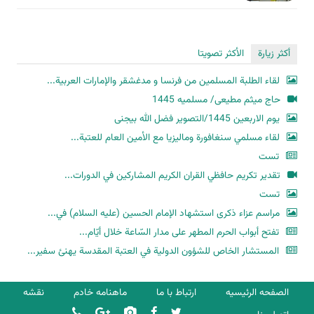
أكثر زيارة
الأكثر تصويتا
لقاء الطلبة المسلمين من فرنسا و مدغشقر والإمارات العربية...
حاج میثم مطیعی/ مسلمیه 1445
یوم الاربعین 1445/التصویر فضل الله بیجنی
لقاء مسلمي سنغافورة وماليزيا مع الأمين العام للعتبة...
تست
تقدير تكريم حافظي القران الكريم المشاركين في الدورات...
تست
مراسم عزاء ذكرى استشهاد الإمام الحسين (عليه السلام) في...
تفتح أبواب الحرم المطهر على مدار السّاعة خلال أيّام...
المستشار الخاص للشؤون الدولية في العتبة المقدسة يهنئ سفير...
الصفحه الرئیسیه
ارتباط با ما
ماهنامه خادم
نقشه