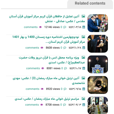
Related contents
آئین تجلیل از حافظان قرآن کریم مرکز آموزش قرآن آستان
مقدس / عکس: صادقی - عشقی
12146 views
0 comments
١٤٤٢/٠٣/١٨
نودوچهارمین اختتامیه دوره زمستان 1400 و بهار 1401
مرکز آموزش قرآن کریم آستان...
8608 views
0 comments
١٤٤٣/١٠/٢٨
ویژه برنامه محفل انس با قرآن درروز وفات حضرت
عبدالعظیم(ع) / عکس: اسدی
8081 views
0 comments
١٤٤٣/١٠/١٧
آئین ترتیل خوانی ماه مبارک رمضان (3) / عکس: مهدی
شامحمدی
8920 views
0 comments
١٤٤٣/٠٩/١٥
مراسم ترتیل خوانی ماه مبارک رمضان / عکس: اسدی
8708 views
0 comments
١٤٤٣/٠٩/٠٣