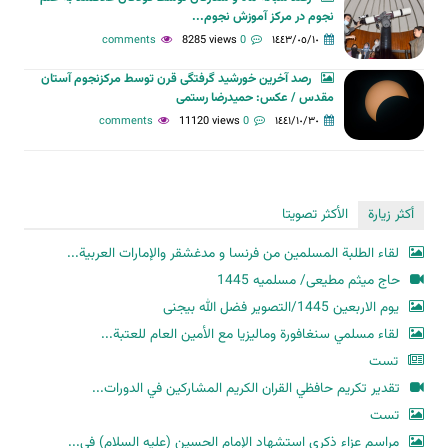
نجوم در مرکز آموزش نجوم...
8285 views
0 comments
١٤٤٣/٠٥/١٠
رصد آخرین خورشید گرفتگی قرن توسط مرکزنجوم آستان
مقدس / عکس: حمیدرضا رستمی
11120 views
0 comments
١٤٤١/١٠/٣٠
أكثر زيارة
الأكثر تصويتا
لقاء الطلبة المسلمين من فرنسا و مدغشقر والإمارات العربية...
حاج میثم مطیعی/ مسلمیه 1445
یوم الاربعین 1445/التصویر فضل الله بیجنی
لقاء مسلمي سنغافورة وماليزيا مع الأمين العام للعتبة...
تست
تقدير تكريم حافظي القران الكريم المشاركين في الدورات...
تست
مراسم عزاء ذكرى استشهاد الإمام الحسين (عليه السلام) في...