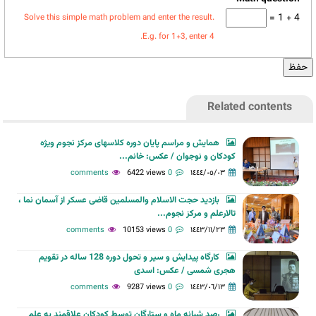
4 + 1 =
Solve this simple math problem and enter the result.
E.g. for 1+3, enter 4.
Related contents
همایش و مراسم پایان دوره کلاسهای مرکز نجوم ویژه
کودکان و نوجوان / عکس: خانم...
6422 views
0 comments
١٤٤٤/٠٥/٠٣
بازدید حجت الاسلام والمسلمین قاضی عسکر از آسمان نما ،
تالارعلم و مرکز نجوم...
10153 views
0 comments
١٤٤٣/١١/٢٣
کارگاه پیدایش و سیر و تحول دوره 128 ساله در تقویم
هجری شمسی / عکس: اسدی
9287 views
0 comments
١٤٤٣/٠٦/١٣
رصد شبانه ماه و ستارگان توسط کودکان علاقمند به علم