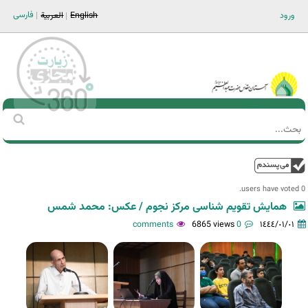
Jump to navigation
فارسی
ورود
English
العربية
Main men-AR
‏بحث
استمارة
البحث
فوق
0 users have voted.
همایش تقویم شناسی مرکز نجوم / عکس: محمد شمس
6865 views
0 comments
١٤٤٤/٠١/٠١