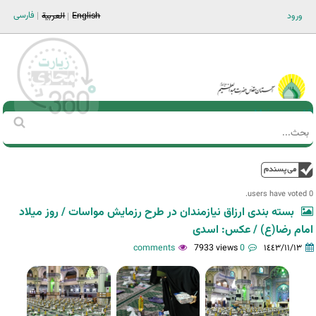
Jump to navigation
فارسی
ورود
English
العربية
Main men-AR
‏بحث
استمارة
البحث
فوق
0 users have voted.
بسته بندی ارزاق نیازمندان در طرح رزمایش مواسات / روز میلاد
امام رضا(ع) / عکس: اسدی
7933 views
0 comments
١٤٤٣/١١/١٣