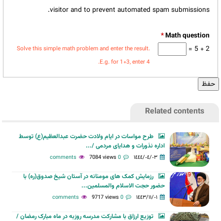
visitor and to prevent automated spam submissions.
*
2 + 5 =
Solve this simple math problem and enter the result.
E.g. for 1+3, enter 4.
Related contents
طرح مواسات در ایام ولادت حضرت عبدالعظیم(ع) توسط
اداره نذورات و هدایای مردمی /...
7084 views
0 comments
١٤٤٤/٠٤/٠٣
رزمایش کمک های مومنانه در آستان شیخ صدوق(ره) با
حضور حجت الاسلام والمسلمین...
9717 views
0 comments
١٤٤٣/١١/٠١
توزیع ارزاق با مشارکت مدرسه روزبه در ماه مبارک رمضان /