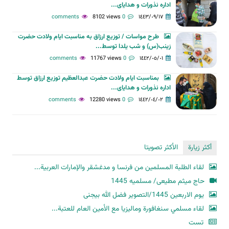
اداره نذورات و هدایای...
8102 views
0 comments
١٤٤٣/٠٩/١٧
طرح مواسات / توزیع ارزاق به مناسبت ایام ولادت حضرت
زینب(س) و شب یلدا توسط...
11767 views
0 comments
١٤٤٢/٠٥/٠١
بمناسبت ایام ولادت حضرت عبدالعظیم توزیع ارزاق توسط
اداره نذورات و هدایای...
12280 views
0 comments
١٤٤٢/٠٤/٠٢
أكثر زيارة
الأكثر تصويتا
لقاء الطلبة المسلمين من فرنسا و مدغشقر والإمارات العربية...
حاج میثم مطیعی/ مسلمیه 1445
یوم الاربعین 1445/التصویر فضل الله بیجنی
لقاء مسلمي سنغافورة وماليزيا مع الأمين العام للعتبة...
تست