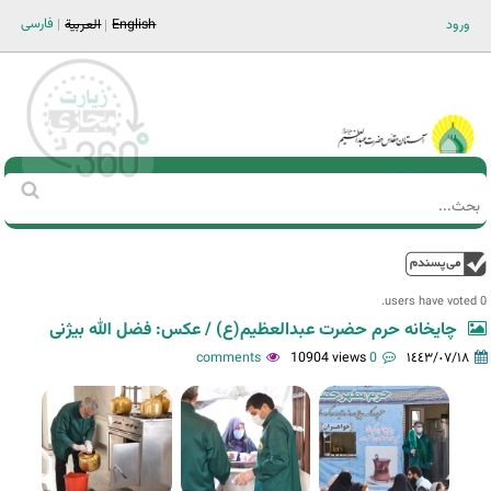
Jump to navigation
فارسی
ورود
English
العربية
Main men-AR
‏بحث
استمارة
البحث
فوق
0 users have voted.
چایخانه حرم حضرت عبدالعظیم(ع) / عکس: فضل الله بیژنی
10904 views
0 comments
١٤٤٣/٠٧/١٨