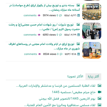
بسته بندی و توزیع بیش از یکهزار ارزاق (طرح مواسات) در
آستانه ماه مبارک رمضان...
5974 views
0 comments
١٤٤٥/٠٨/٢٦
توزیع نذورات / روز شهادت امام حسن مجتبی(ع) و رحلت
حضرت رسول اکرم (ص) / عکس:...
6093 views
0 comments
١٤٤٥/٠٢/٢٩
توزیع ارزاق در ایام ولادت امام مجتبی در روستاهای اطراف
شهرری در ماه مبارک...
8534 views
0 comments
١٤٤٣/٠٩/١٨
أكثر زيارة
الأكثر تصويتا
لقاء الطلبة المسلمين من فرنسا و مدغشقر والإمارات العربية...
حاج میثم مطیعی/ مسلمیه 1445
یوم الاربعین 1445/التصویر فضل الله بیجنی
لقاء مسلمي سنغافورة وماليزيا مع الأمين العام للعتبة...