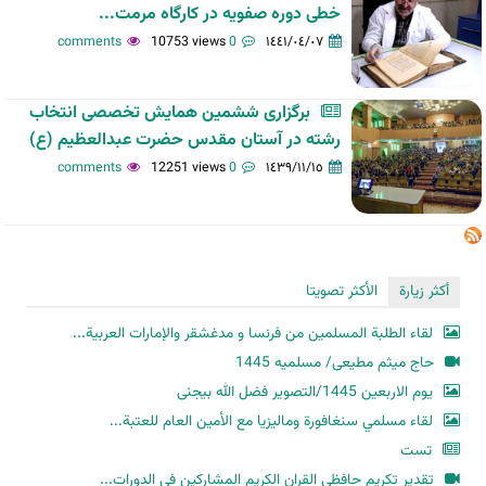
خطی دوره صفویه در کارگاه مرمت...
10753 views
0 comments
١٤٤١/٠٤/٠٧
برگزاری ششمین همایش تخصصی انتخاب
رشته در آستان مقدس حضرت عبدالعظیم (ع)
12251 views
0 comments
١٤٣٩/١١/١٥
أكثر زيارة
الأكثر تصويتا
لقاء الطلبة المسلمين من فرنسا و مدغشقر والإمارات العربية...
حاج میثم مطیعی/ مسلمیه 1445
یوم الاربعین 1445/التصویر فضل الله بیجنی
لقاء مسلمي سنغافورة وماليزيا مع الأمين العام للعتبة...
تست
تقدير تكريم حافظي القران الكريم المشاركين في الدورات...