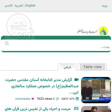
Jump to navigation
فارسی
ورود
English
العربية
Main men-AR
‏بحث
استمارة
البحث
Table view
عرض
(علامة التبويب النشطة)
التبويبات
الأساسية
گزارش مدیر کتابخانه آستان مقدس حضرت
عبدالعظیم(ع) در خصوص عملکرد سالجاری
این...
7623 views
0 comments
١٤٤٢/٠٧/١١
مرمت و احیاء یکی از نفیس ترین قرآن های