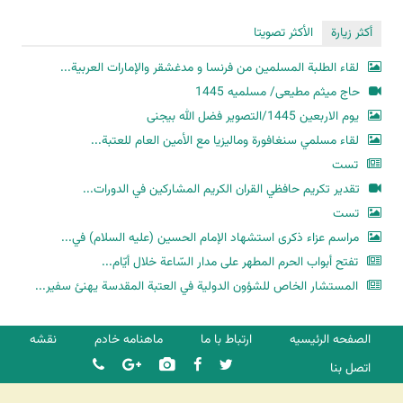
أكثر زيارة
الأكثر تصويتا
لقاء الطلبة المسلمين من فرنسا و مدغشقر والإمارات العربية...
حاج میثم مطیعی/ مسلمیه 1445
یوم الاربعین 1445/التصویر فضل الله بیجنی
لقاء مسلمي سنغافورة وماليزيا مع الأمين العام للعتبة...
تست
تقدير تكريم حافظي القران الكريم المشاركين في الدورات...
تست
مراسم عزاء ذكرى استشهاد الإمام الحسين (عليه السلام) في...
تفتح أبواب الحرم المطهر على مدار السّاعة خلال أيّام...
المستشار الخاص للشؤون الدولية في العتبة المقدسة يهنئ سفير...
الصفحه الرئیسیه
ارتباط با ما
ماهنامه خادم
نقشه
اتصل بنا