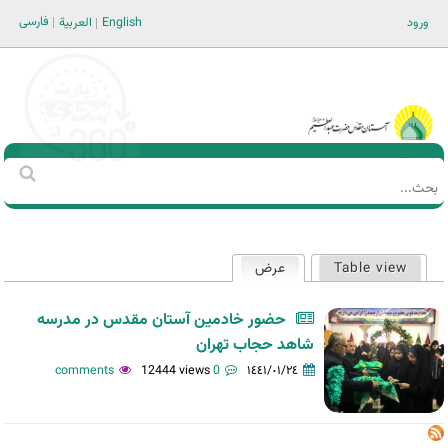
Jump to navigation
فارسی
ورود
English
العربية
Main men-AR
‏بحث
استمارة
البحث
Table view
عرض
(علامة التبويب النشطة)
التبويبات
الأساسية
حضور خادمین آستان مقدس در مدرسه
شاهد حجاب تهران
12444 views
0 comments
١٤٤١/٠١/٢٤