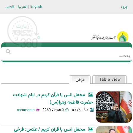
Jump to navigation
فارسی
ورود
English
العربية
Main men-AR
‏بحث
استمارة
البحث
Table view
عرض
(علامة التبويب النشطة)
التبويبات
الأساسية
محفل انس با قرآن کریم در ایام شهادت
حضرت فاطمه زهرا(س)
2260 views
0 comments
١٤٤٧/٠٦/٠٥
محفل انس با قرآن کریم / عکس: فرخی