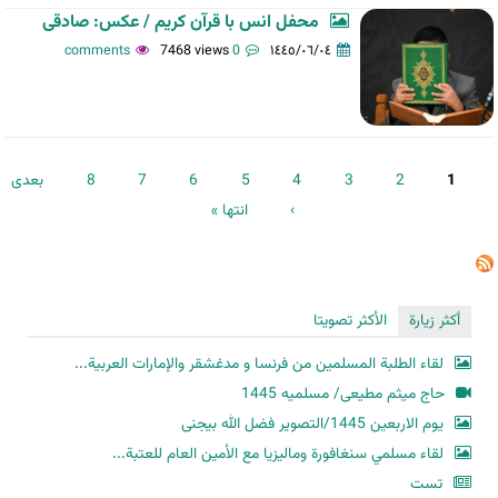
محفل انس با قرآن کریم / عکس: صادقی
7468 views
0 comments
١٤٤٥/٠٦/٠٤
الصفحات
1
2
3
4
5
6
7
8
بعدی
›
انتها »
أكثر زيارة
الأكثر تصويتا
لقاء الطلبة المسلمين من فرنسا و مدغشقر والإمارات العربية...
حاج میثم مطیعی/ مسلمیه 1445
یوم الاربعین 1445/التصویر فضل الله بیجنی
لقاء مسلمي سنغافورة وماليزيا مع الأمين العام للعتبة...
تست