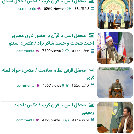
محفل انس با قرآن کریم / عکس: جلال اسدی
5860 views
0 comments
١٤٤٥/١١/٠٤
محفل انس با قرآن با حضور قاری مصری
احمد شحات و حمید شاکر نژاد / عکس: اسدی
7620 views
0 comments
١٤٤٥/٠٩/٢٣
محفل قرآنی نظام سلامت / عکس: جواد فعله
گری
4907 views
0 comments
١٤٤٥/٠٨/٠٨
محفل انس با قرآن کریم / عکس: احمد
رحیمی
4723 views
0 comments
١٤٤٥/٠٧/٢٥