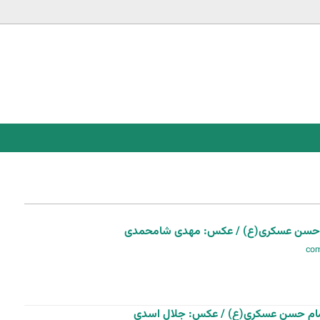
Jump to navigation
م حسن عسکری(ع) / عکس: مهدی شامحمدی
امام حسن عسکری(ع) / عکس: جلال اسدی