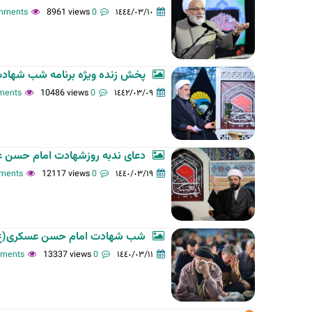
8961 views
0 comments
١٤٤٤/٠٣/١٠
ت
ا
ل
أ
پخش زنده ویژه برنامه شب شهاد
س
10486 views
0 comments
١٤٤٢/٠٣/٠٩
ا
س
ي
ة
دعای ندبه روزشهادت امام حسن
12117 views
0 comments
١٤٤٠/٠٣/١٩
شب شهادت امام حسن عسکری(ع)
13337 views
0 comments
١٤٤٠/٠٣/١١