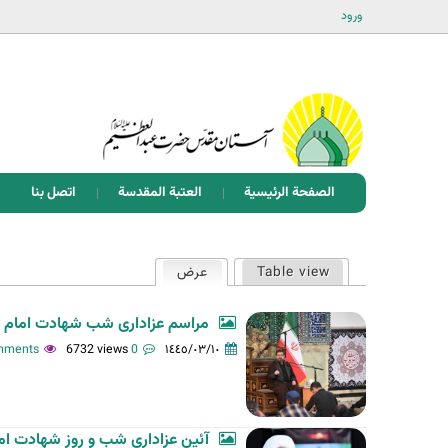
ورود
الصفحة الرئيسية
العتبة المقدسة
اتصل بنا
ا
Table view
عرض
(علامة التبويب النشطة)
ل
ت
مراسم عزاداری شب شهادت اما
ب
6732 views
0 comments
١٤٤٥/٠٣/١٠
و
ي
ب
آئین عزاداری شب و روز شهادت 
ا