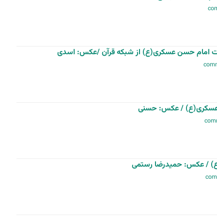
ت امام حسن عسکری(ع) از شبکه قرآن /عکس: اسدی
 عسکری(ع) / عکس: حسنی
 / عکس: حمیدرضا رستمی