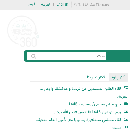
فارسی
الجمعة ٢٤ صفر ١٤٤٨ ١٧:٣٤
English
العربية
ا
ب
س
ح
ت
أكثر زيارة
الأكثر تصويتا
ث
م
لقاء الطلبة المسلمين من فرنسا و مدغشقر والإمارات
ا
العربية...
ر
حاج میثم مطیعی/ مسلمیه 1445
ة
یوم الاربعین 1445/التصویر فضل الله بیجنی
ا
لقاء مسلمي سنغافورة وماليزيا مع الأمين العام للعتبة...
ل
ب
تست