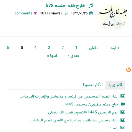
خارج فقه-جلسه 578
10177 views
0 comments
١٤٣٩/٠١/٢٥
الصفحات
« ابتدا
‹ قبلی
1
2
3
4
5
6
بعدی ›
انتها »
أكثر زيارة
الأكثر تصويتا
لقاء الطلبة المسلمين من فرنسا و مدغشقر والإمارات العربية...
حاج میثم مطیعی/ مسلمیه 1445
یوم الاربعین 1445/التصویر فضل الله بیجنی
لقاء مسلمي سنغافورة وماليزيا مع الأمين العام للعتبة...
تست