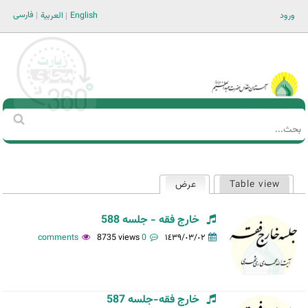
Jump to navigation
فارسی
ورود
English
العربية
Main men-AR
‏بحث
استمارة
البحث
Table view
عرض
(علامة التبويب النشطة)
التبويبات
الأساسية
خارج فقه - جلسه 588
8735 views
0 comments
١٤٣٩/٠٣/٠٢
خارج فقه-جلسه 587