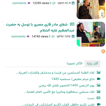
12259 views
0 comments
١٤٤٢/٠٢/٠٩
شفای مادر قاری مصری با توسل به حضرت
عبدالعظیم علیه السّلام
14745 views
0 comments
١٤٣٩/٠٦/٢٧
أكثر زيارة
الأكثر تصويتا
لقاء الطلبة المسلمين من فرنسا و مدغشقر والإمارات العربية...
حاج میثم مطیعی/ مسلمیه 1445
یوم الاربعین 1445/التصویر فضل الله بیجنی
لقاء مسلمي سنغافورة وماليزيا مع الأمين العام للعتبة...
تست
تقدير تكريم حافظي القران الكريم المشاركين في الدورات...