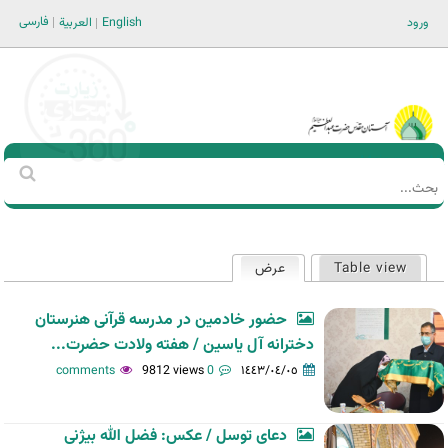
Jump to navigation
فارسی
ورود
English
العربية
Main men-AR
‏بحث
استمارة
البحث
Table view
عرض
(علامة التبويب النشطة)
التبويبات
الأساسية
حضور خادمین در مدرسه قرآنی هنرستان
دخترانه آل یاسین / هفته ولادت حضرت...
9812 views
0 comments
١٤٤٣/٠٤/٠٥
دعای توسل / عکس: فضل الله بیژنی