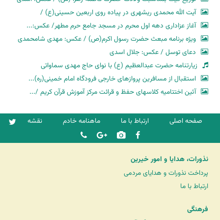
آیت الله محمدی ریشهری در پیاده روی اربعین حسینی(ع) /
آغاز عزاداری دهه اول محرم در مسجد جامع حرم مطهر/ عکس:...
ویژه برنامه مبعث حضرت رسول اکرم(ص) / عکس: مهدی شامحمدی
دعای توسل / عکس: جلال اسدی
زیارتنامه حضرت عبدالعظیم (ع) با نوای حاج مهدی سماواتی
استقبال از مسافرین پروازهای خارجی فرودگاه امام خمینی(ره)...
آئین اختتامیه کلاسهای حفظ و قرائت مرکز آموزش قرآن کریم /...
صفحه اصلی
ارتباط با ما
ماهنامه خادم
نقشه
نذورات، هدایا و امور خیرین
پرداخت نذورات و هدایای مردمی
ارتباط با ما
فرهنگی