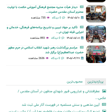
دیدار هیأت مدیره مجتمع فرهنگی آموزشی حکمت با تولیت
محترم آستان مقدس حضرت...
۱۴۰۵/۰۵/۱۰
0 دیدگاه
735 مشاهده
تأکید بر جهاد تبیین و تشریح برنامه‌های فرهنگی، خدماتی و
اجرایی قبله تهران در...
۱۴۰۵/۰۵/۰۸
0 دیدگاه
893 مشاهده
مراسم بزرگداشت رهبر شهید انقلاب اسلامی در حرم مطهر
حضرت عبدالعظیم(ع) برگزار شد
۱۴۰۵/۰۴/۲۷
0 دیدگاه
2636 مشاهده
پربازدیدترین
محبوب‌ترین
عطرافشانی و غبارروبی قبور شهدای مدفون در آستان مقدس /
عکس...
آیین مذهبی و سنتی مسلمیه در فهرست آثار ملی ثبت شد
توزیع کیک بمناسبت ولادت حضرت فاطمه زهرا (س) / عکس: اسدی