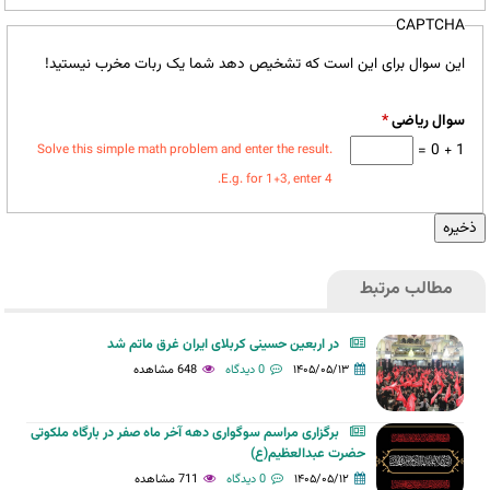
CAPTCHA
این سوال برای این است که تشخیص دهد شما یک ربات مخرب نیستید!
سوال ریاضی
*
1 + 0 =
Solve this simple math problem and enter the result.
E.g. for 1+3, enter 4.
مطالب مرتبط
در اربعین حسینی کربلای ایران غرق ماتم شد
۱۴۰۵/۰۵/۱۳
0 دیدگاه
648 مشاهده
برگزاری مراسم سوگواری دهه آخر ماه صفر در بارگاه ملکوتی
حضرت عبدالعظیم(ع)
۱۴۰۵/۰۵/۱۲
0 دیدگاه
711 مشاهده